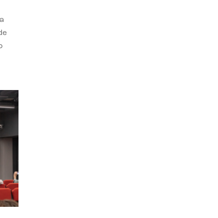
a
de
o