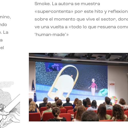
Smoke. La autora se muestra
«supercontenta» por este hito y reflexion
mino,
sobre el momento que vive el sector, don
endo
ve una vuelta a «todo lo que resuena com
. La
‘human-made’»
la
el