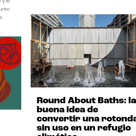
 y el
punto
a.
Round About Baths: la
buena idea de
convertir una rotond
sin uso en un refugio