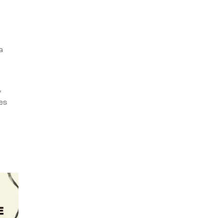
a
,
es