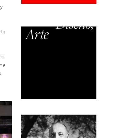
 y
 la
la
una
s