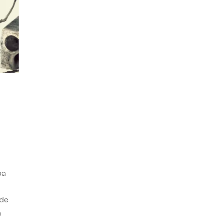
ba
 de
n