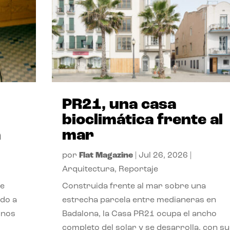
PR21, una casa
bioclimática frente al
a
mar
por
Flat Magazine
|
Jul 26, 2026
|
Arquitectura
,
Reportaje
de
Construida frente al mar sobre una
ido a
estrecha parcela entre medianeras en
 nos
Badalona, la Casa PR21 ocupa el ancho
completo del solar y se desarrolla, con su