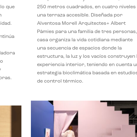
lo que
250 metros cuadrados, en cuatro niveles
n
una terraza accesible. Diseñada por
idad.
Alventosa Morell Arquitectes+ Albert
Pàmies para una familia de tres personas,
ontinúa
casa organiza la vida cotidiana mediante
una secuencia de espacios donde la
ndadora
estructura, la luz y los vacíos construyen 
lo
experiencia interior, teniendo en cuenta 
y
estrategia bioclimática basada en estudio
oras.
de control térmico.