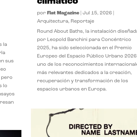
climático
por
Flat Magazine
|
Jul 15, 2026
|
Arquitectura
,
Reportaje
,
Round About Baths, la instalación diseñad
por Leopold Banchini para Concéntrico
 la
2025, ha sido seleccionada en el Premio
rla
Europeo del Espacio Público Urbano 2026
en sus
uno de los reconocimientos internacional
leo
más relevantes dedicados a la creación,
, pero
recuperación y transformación de los
s lo
espacios urbanos en Europa.
nsayos
eresan