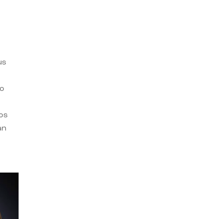
us
ro
os
an