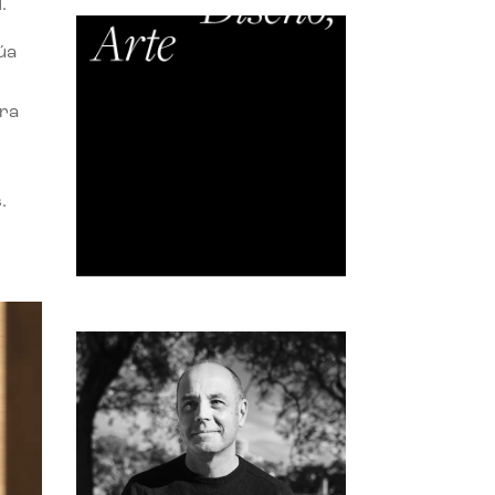
.
úa
ora
.