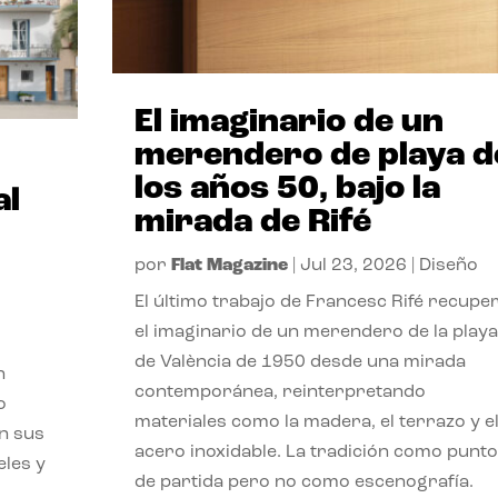
El imaginario de un
merendero de playa d
los años 50, bajo la
al
mirada de Rifé
por
Flat Magazine
|
Jul 23, 2026
|
Diseño
El último trabajo de Francesc Rifé recupe
el imaginario de un merendero de la playa
de València de 1950 desde una mirada
n
contemporánea, reinterpretando
o
materiales como la madera, el terrazo y e
on sus
acero inoxidable. La tradición como punto
eles y
de partida pero no como escenografía.