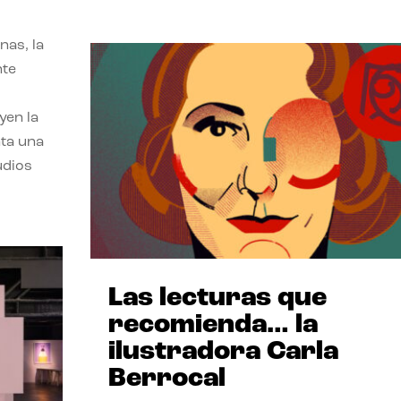
nas, la
nte
yen la
nta una
udios
Las lecturas que
recomienda… la
ilustradora Carla
Berrocal