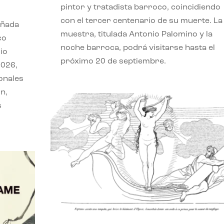
pintor y tratadista barroco, coincidiendo
con el tercer centenario de su muerte. La
eñada
muestra, titulada Antonio Palomino y la
co
noche barroca, podrá visitarse hasta el
io
próximo 20 de septiembre.
2026,
onales
n,
s