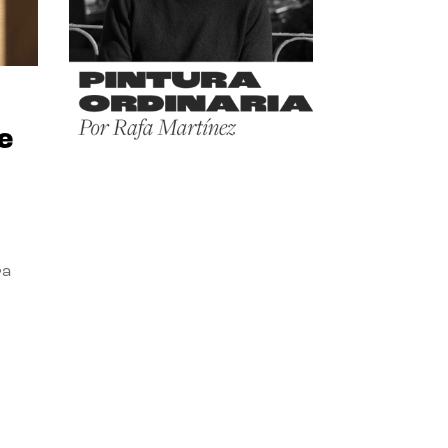
e
ra
l