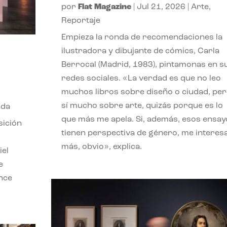
por
Flat Magazine
|
Jul 21, 2026
|
Arte
,
Reportaje
Empieza la ronda de recomendaciones la
ilustradora y dibujante de cómics, Carla
Berrocal (Madrid, 1983), pintamonas en s
redes sociales. «La verdad es que no leo
muchos libros sobre diseño o ciudad, pe
sí mucho sobre arte, quizás porque es lo
nda
que más me apela. Si, además, esos ensay
sición
tienen perspectiva de género, me interes
más, obvio», explica.
iel
e
ence