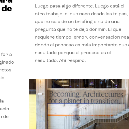
ará
Luego pasa algo diferente. Luego está el
 de
otro trabajo, el que nace desde las tripas, 
que no sale de un briefing sino de una
pregunta que no te deja dormir. El que
requiere tiempo, error, conversación real
donde el proceso es más importante que 
resultado porque el proceso es el
 for a
resultado. Ahí respiro.
 girado
 retos
ia
la
pacio
n de