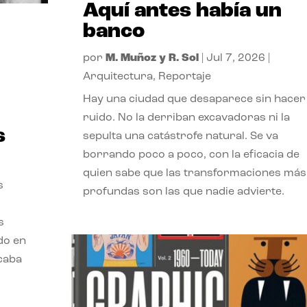
Aquí antes había un
banco
por
M. Muñoz y R. Sol
|
Jul 7, 2026
|
Arquitectura
,
Reportaje
Hay una ciudad que desaparece sin hacer
ruido. No la derriban excavadoras ni la
s
sepulta una catástrofe natural. Se va
borrando poco a poco, con la eficacia de
quien sabe que las transformaciones más
s
profundas son las que nadie advierte.
s
ado en
acaba