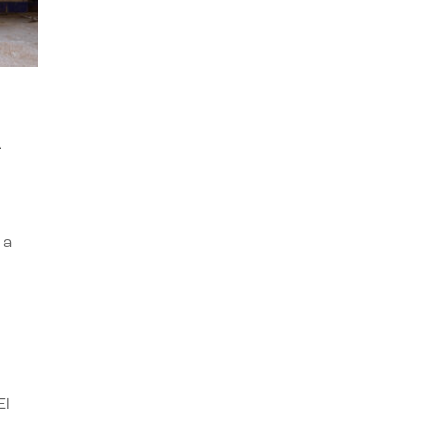
A
 a
El