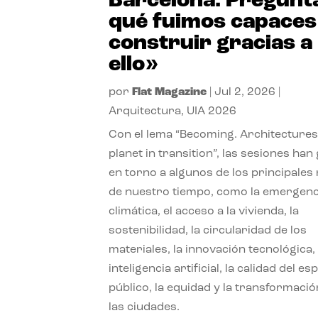
Barcelona. Pregunt
qué fuimos capaces
construir gracias a
ello»
por
Flat Magazine
|
Jul 2, 2026
|
Arquitectura
,
UIA 2026
Con el lema “Becoming. Architectures
planet in transition”, las sesiones han
en torno a algunos de los principales
de nuestro tiempo, como la emergenc
climática, el acceso a la vivienda, la
sostenibilidad, la circularidad de los
materiales, la innovación tecnológica, 
inteligencia artificial, la calidad del es
público, la equidad y la transformació
las ciudades.