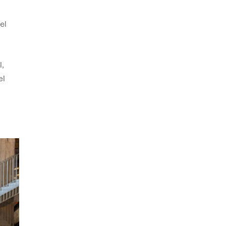
el
,
el