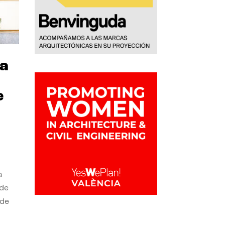
ra
e
a
 de
 de