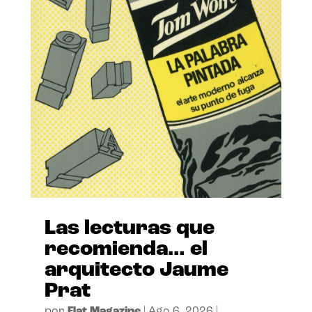
Las lecturas que
recomienda… el
arquitecto Jaume
Prat
por
Flat Magazine
|
Ago 6, 2026
|