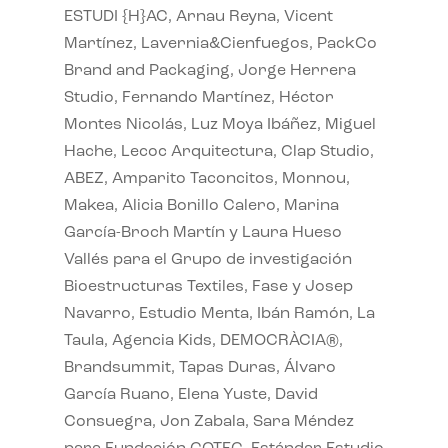
ESTUDI {H}AC, Arnau Reyna, Vicent
Martínez, Lavernia&Cienfuegos, PackCo
Brand and Packaging, Jorge Herrera
Studio, Fernando Martínez, Héctor
Montes Nicolás, Luz Moya Ibáñez, Miguel
Hache, Lecoc Arquitectura, Clap Studio,
ABEZ, Amparito Taconcitos, Monnou,
Makea, Alicia Bonillo Calero, Marina
García-Broch Martín y Laura Hueso
Vallés para el Grupo de investigación
Bioestructuras Textiles, Fase y Josep
Navarro, Estudio Menta, Ibán Ramón, La
Taula, Agencia Kids, DEMOCRÀCIA®,
Brandsummit, Tapas Duras, Álvaro
García Ruano, Elena Yuste, David
Consuegra, Jon Zabala, Sara Méndez