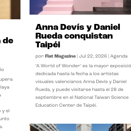
Anna Devís y Daniel
Rueda conquistan
 de
Taipéi
por
Flat Magazine
|
Jul 22, 2026
|
Agenda
‘A World of Wonder’ es la mayor exposici
ño
dedicada hasta la fecha a los artistas
cupera
visuales valencianos Anna Devís y Daniel
playa
Rueda, y puede visitarse hasta el 28 de
a
septiembre en el National Taiwan Science
Education Center de Taipéi.
 y el
punto
a.