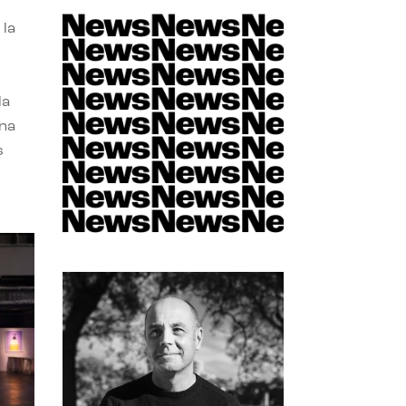
 la
la
una
s