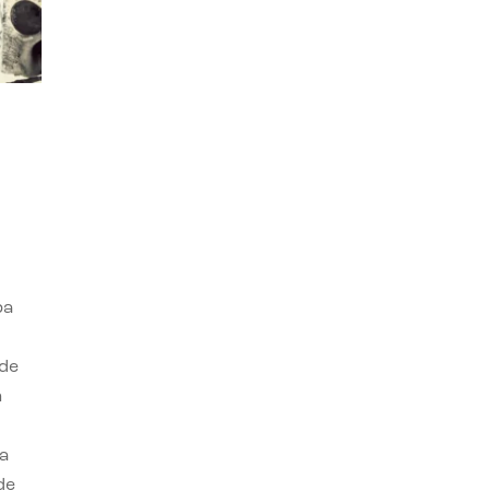
ba
 de
n
a
de