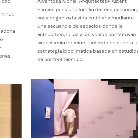
idad.
Alventosa Morell Arquitectes+ Albert
Pàmies para una familia de tres personas,
ontinúa
casa organiza la vida cotidiana mediante
una secuencia de espacios donde la
ndadora
estructura, la luz y los vacíos construyen 
lo
experiencia interior, teniendo en cuenta 
y
estrategia bioclimática basada en estudio
oras.
de control térmico.