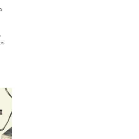
a
,
es