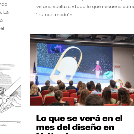
endo
ve una vuelta a «todo lo que resuena com
. La
‘human-made’»
la
el
Lo que se verá en el
mes del diseño en