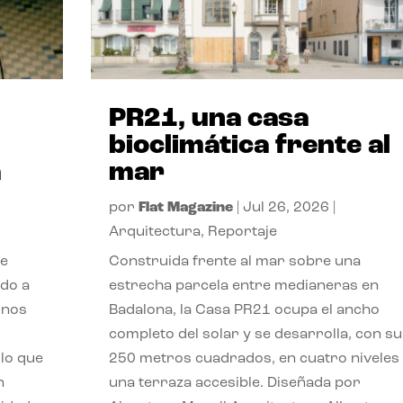
PR21, una casa
bioclimática frente al
a
mar
por
Flat Magazine
|
Jul 26, 2026
|
Arquitectura
,
Reportaje
de
Construida frente al mar sobre una
ido a
estrecha parcela entre medianeras en
 nos
Badalona, la Casa PR21 ocupa el ancho
completo del solar y se desarrolla, con su
lo que
250 metros cuadrados, en cuatro niveles
n
una terraza accesible. Diseñada por