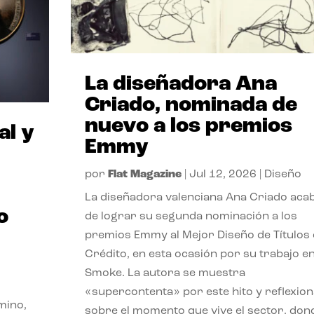
La diseñadora Ana
Criado, nominada de
nuevo a los premios
al y
Emmy
por
Flat Magazine
|
Jul 12, 2026
|
Diseño
La diseñadora valenciana Ana Criado aca
o
de lograr su segunda nominación a los
premios Emmy al Mejor Diseño de Títulos
Crédito, en esta ocasión por su trabajo e
Smoke. La autora se muestra
«supercontenta» por este hito y reflexion
mino,
sobre el momento que vive el sector, don