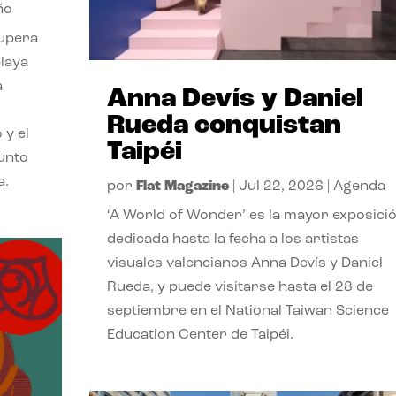
ño
cupera
playa
a
Anna Devís y Daniel
Rueda conquistan
 y el
Taipéi
punto
a.
por
Flat Magazine
|
Jul 22, 2026
|
Agenda
‘A World of Wonder’ es la mayor exposici
dedicada hasta la fecha a los artistas
visuales valencianos Anna Devís y Daniel
Rueda, y puede visitarse hasta el 28 de
septiembre en el National Taiwan Science
Education Center de Taipéi.