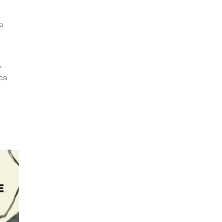
a
,
es