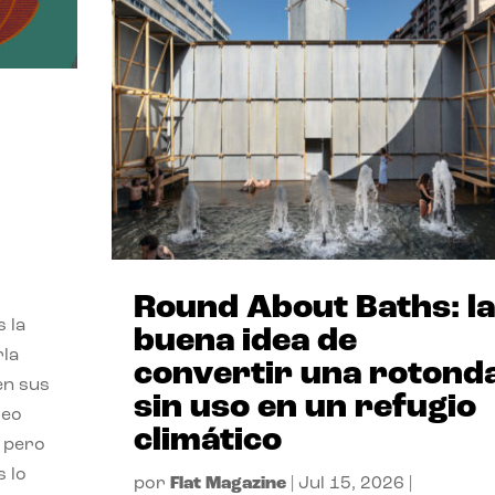
,
Round About Baths: la
 la
buena idea de
rla
convertir una rotond
en sus
sin uso en un refugio
leo
climático
, pero
s lo
por
Flat Magazine
|
Jul 15, 2026
|