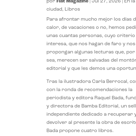
por
Flat Magazine
|
Jul 27, 2026
|
En la
ciudad
,
Libros
Para afrontar mucho mejor los días 
calor, de vacaciones o no, hemos ped
unas cuantas personas, cuyo criterio
interesa, que nos hagan de faro y nos
propongan algunas lecturas que, por 
sea, merecen ser salvadas del montó
editorial y que les demos una oportun
Tras la ilustradora Carla Berrocal, c
con la ronda de recomendaciones la
periodista y editora Raquel Bada, fu
y directora de Bamba Editorial, un sel
independiente dedicado a recuperar 
devolver al presente la obra de escrit
Bada propone cuatro libros.