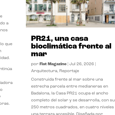
de
ido a
 nos
PR21, una casa
lo que
bioclimática frente al
n
mar
idad.
por
Flat Magazine
|
Jul 26, 2026
|
ontinúa
Arquitectura
,
Reportaje
Construida frente al mar sobre una
ndadora
estrecha parcela entre medianeras en
lo
Badalona, la Casa PR21 ocupa el ancho
y
completo del solar y se desarrolla, con su
oras.
250 metros cuadrados, en cuatro niveles
una terraza accesible. Diseñada por