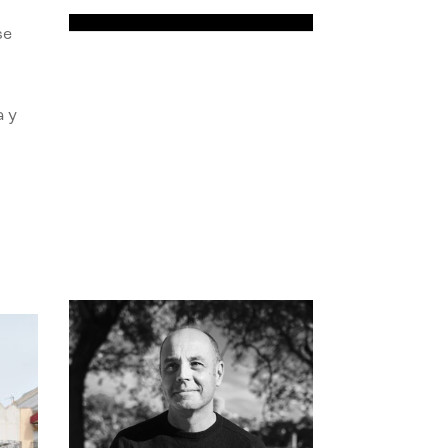
se
a y