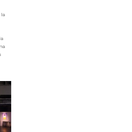
 la
la
una
s