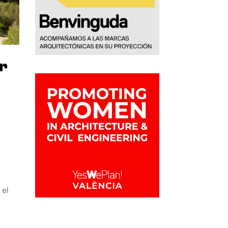
r
 el