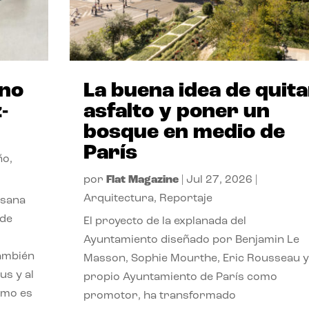
ano
La buena idea de quita
-
asfalto y poner un
bosque en medio de
París
ño
,
por
Flat Magazine
|
Jul 27, 2026
|
Arquitectura
,
Reportaje
esana
 de
El proyecto de la explanada del
Ayuntamiento diseñado por Benjamin Le
también
Masson, Sophie Mourthe, Eric Rousseau y
us y al
propio Ayuntamiento de París como
ómo es
promotor, ha transformado