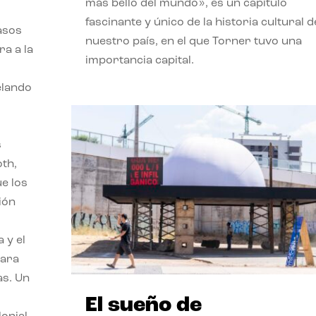
más bello del mundo», es un capítulo
fascinante y único de la historia cultural d
asos
nuestro país, en el que Torner tuvo una
ra a la
importancia capital.
velando
s
oth,
ue los
ión
 y el
para
as. Un
El sueño de