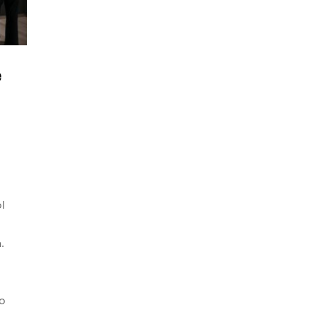
e
l
.
o