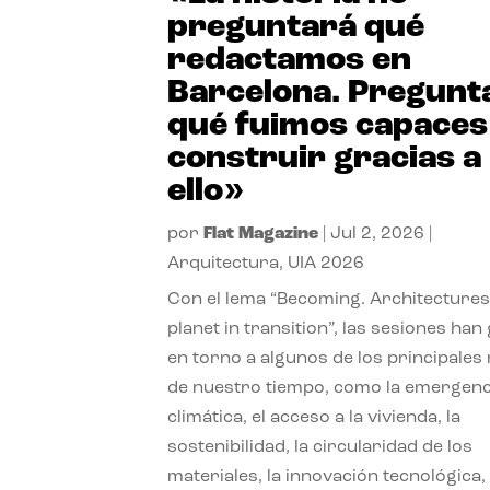
preguntará qué
redactamos en
Barcelona. Pregunt
qué fuimos capaces
construir gracias a
ello»
por
Flat Magazine
|
Jul 2, 2026
|
Arquitectura
,
UIA 2026
Con el lema “Becoming. Architectures
planet in transition”, las sesiones han
en torno a algunos de los principales
de nuestro tiempo, como la emergenc
climática, el acceso a la vivienda, la
sostenibilidad, la circularidad de los
materiales, la innovación tecnológica, 