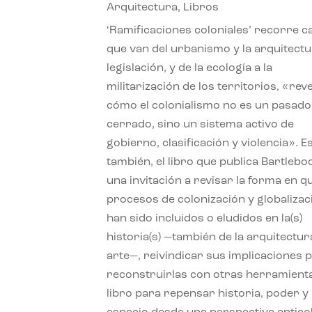
Arquitectura
,
Libros
‘Ramificaciones coloniales’ recorre c
que van del urbanismo y la arquitectu
legislación, y de la ecología a la
militarización de los territorios, «re
cómo el colonialismo no es un pasado
cerrado, sino un sistema activo de
gobierno, clasificación y violencia». E
también, el libro que publica Bartlebo
una invitación a revisar la forma en q
procesos de colonización y globalizac
han sido incluidos o eludidos en la(s)
historia(s) —también de la arquitectura
arte—, reivindicar sus implicaciones 
reconstruirlas con otras herramient
libro para repensar historia, poder y