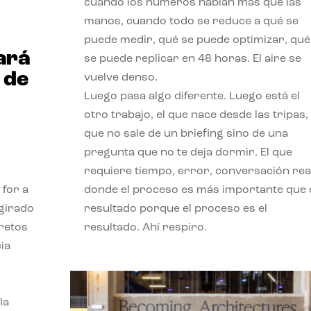
cuando los números hablan más que las
manos, cuando todo se reduce a qué se
puede medir, qué se puede optimizar, qué
ará
se puede replicar en 48 horas. El aire se
 de
vuelve denso.
Luego pasa algo diferente. Luego está el
otro trabajo, el que nace desde las tripas, 
que no sale de un briefing sino de una
pregunta que no te deja dormir. El que
requiere tiempo, error, conversación real
 for a
donde el proceso es más importante que 
 girado
resultado porque el proceso es el
 retos
resultado. Ahí respiro.
ia
la