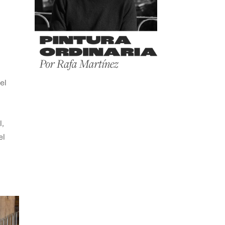
el
,
el