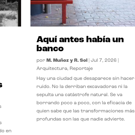
Aquí antes había un
banco
por
M. Muñoz y R. Sol
|
Jul 7, 2026
|
Arquitectura
,
Reportaje
Hay una ciudad que desaparece sin hacer
s
ruido. No la derriban excavadoras ni la
sepulta una catástrofe natural. Se va
borrando poco a poco, con la eficacia de
s
quien sabe que las transformaciones más
profundas son las que nadie advierte.
s
ado en