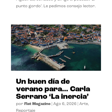
punto gordo’. Le pedimos consejo lector.
Un buen día de
verano para… Carla
Serrano ‘La inercia’
por
Flat Magazine
|
Ago 6, 2026
|
Arte
,
Reportaje