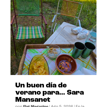
Un buen día de
verano para… Sara
Mansanet
por
Flat Magazine
|
Ago 5, 2026
|
En la