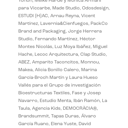
Yonoh, Meike Harde y Monica Armani
para Viccarbe, Made Studio, Odosdesign,
ESTUDI {H}AC, Arnau Reyna, Vicent
Martínez, Lavernia&Cienfuegos, PackCo
Brand and Packaging, Jorge Herrera
Studio, Fernando Martínez, Héctor
Montes Nicolás, Luz Moya Ibáñez, Miguel
Hache, Lecoc Arquitectura, Clap Studio,
ABEZ, Amparito Taconcitos, Monnou,
Makea, Alicia Bonillo Calero, Marina
García-Broch Martín y Laura Hueso
Vallés para el Grupo de investigación
Bioestructuras Textiles, Fase y Josep
Navarro, Estudio Menta, Ibán Ramón, La
Taula, Agencia Kids, DEMOCRÀCIA®,
Brandsummit, Tapas Duras, Álvaro
García Ruano, Elena Yuste, David