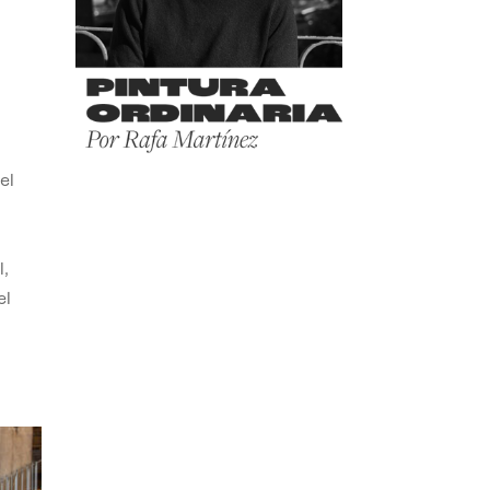
el
,
el