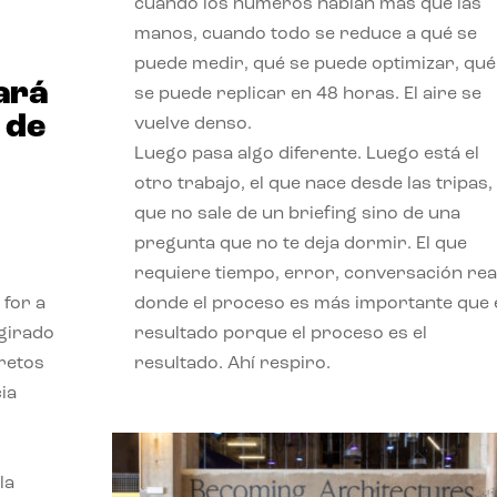
cuando los números hablan más que las
manos, cuando todo se reduce a qué se
puede medir, qué se puede optimizar, qué
ará
se puede replicar en 48 horas. El aire se
 de
vuelve denso.
Luego pasa algo diferente. Luego está el
otro trabajo, el que nace desde las tripas, 
que no sale de un briefing sino de una
pregunta que no te deja dormir. El que
requiere tiempo, error, conversación real
 for a
donde el proceso es más importante que 
 girado
resultado porque el proceso es el
 retos
resultado. Ahí respiro.
ia
la