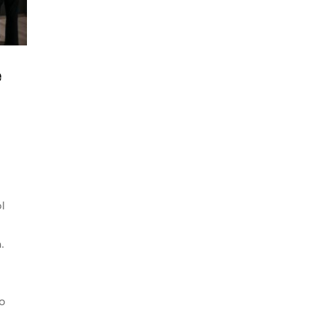
e
l
.
o