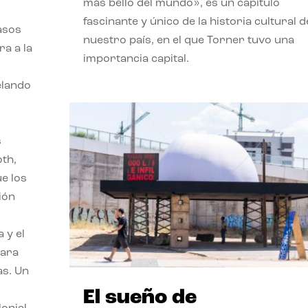
más bello del mundo», es un capítulo
fascinante y único de la historia cultural d
asos
nuestro país, en el que Torner tuvo una
ra a la
importancia capital.
velando
s
oth,
ue los
ión
 y el
para
as. Un
El sueño de