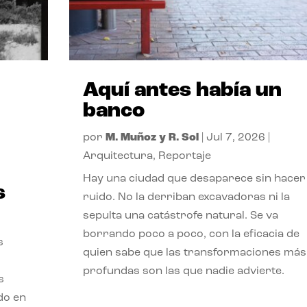
Aquí antes había un
banco
por
M. Muñoz y R. Sol
|
Jul 7, 2026
|
Arquitectura
,
Reportaje
Hay una ciudad que desaparece sin hacer
s
ruido. No la derriban excavadoras ni la
sepulta una catástrofe natural. Se va
borrando poco a poco, con la eficacia de
s
quien sabe que las transformaciones más
profundas son las que nadie advierte.
s
ado en