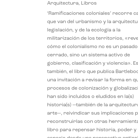
Arquitectura
,
Libros
‘Ramificaciones coloniales’ recorre c
que van del urbanismo y la arquitectu
legislación, y de la ecología a la
militarización de los territorios, «re
cómo el colonialismo no es un pasado
cerrado, sino un sistema activo de
gobierno, clasificación y violencia». E
también, el libro que publica Bartlebo
una invitación a revisar la forma en q
procesos de colonización y globalizac
han sido incluidos o eludidos en la(s)
historia(s) —también de la arquitectura
arte—, reivindicar sus implicaciones 
reconstruirlas con otras herramient
libro para repensar historia, poder y