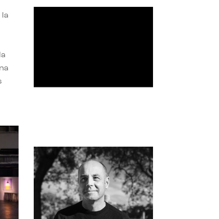
 la
la
una
s