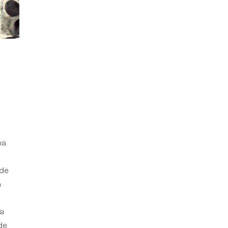
ba
 de
n
a
de