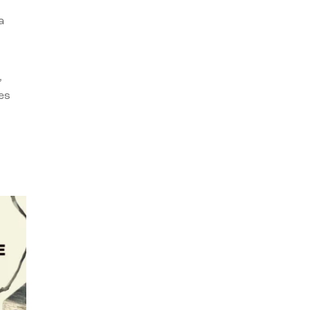
a
,
es