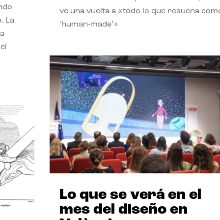
endo
ve una vuelta a «todo lo que resuena com
. La
‘human-made’»
la
el
Lo que se verá en el
mes del diseño en