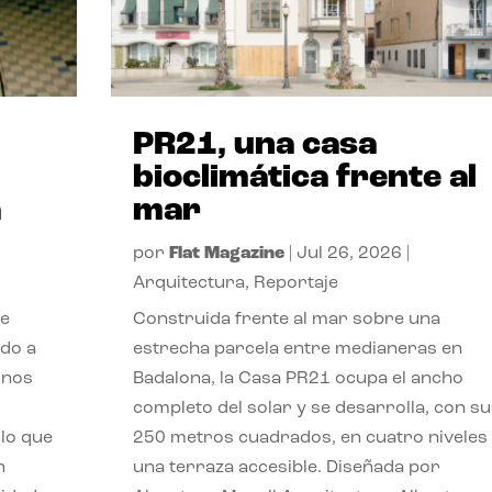
PR21, una casa
bioclimática frente al
a
mar
por
Flat Magazine
|
Jul 26, 2026
|
Arquitectura
,
Reportaje
de
Construida frente al mar sobre una
ido a
estrecha parcela entre medianeras en
 nos
Badalona, la Casa PR21 ocupa el ancho
completo del solar y se desarrolla, con su
lo que
250 metros cuadrados, en cuatro niveles
n
una terraza accesible. Diseñada por