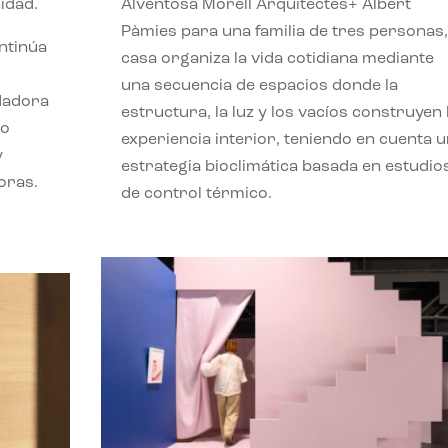
idad.
Alventosa Morell Arquitectes+ Albert
Pàmies para una familia de tres personas,
ontinúa
casa organiza la vida cotidiana mediante
una secuencia de espacios donde la
ndadora
estructura, la luz y los vacíos construyen 
lo
experiencia interior, teniendo en cuenta 
y
estrategia bioclimática basada en estudio
oras.
de control térmico.