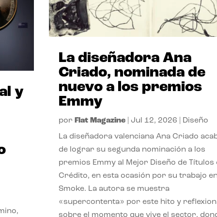
La diseñadora Ana
Criado, nominada de
nuevo a los premios
al y
Emmy
por
Flat Magazine
|
Jul 12, 2026
|
Diseño
La diseñadora valenciana Ana Criado aca
o
de lograr su segunda nominación a los
premios Emmy al Mejor Diseño de Títulos
Crédito, en esta ocasión por su trabajo e
Smoke. La autora se muestra
«supercontenta» por este hito y reflexion
mino,
sobre el momento que vive el sector, don