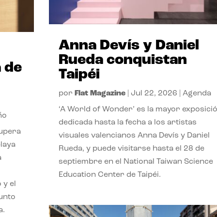
Anna Devís y Daniel
Rueda conquistan
 de
Taipéi
por
Flat Magazine
|
Jul 22, 2026
|
Agenda
‘A World of Wonder’ es la mayor exposici
ño
dedicada hasta la fecha a los artistas
cupera
visuales valencianos Anna Devís y Daniel
playa
Rueda, y puede visitarse hasta el 28 de
a
septiembre en el National Taiwan Science
Education Center de Taipéi.
 y el
punto
a.