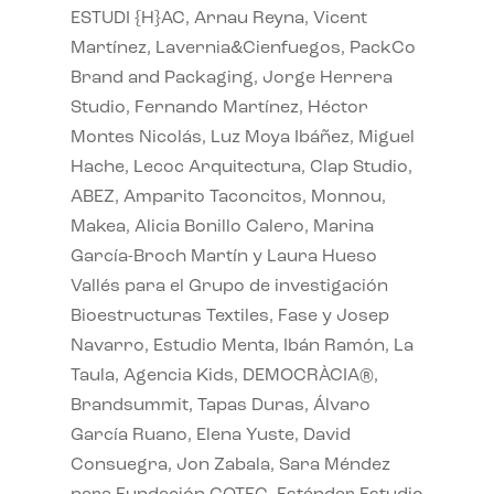
ESTUDI {H}AC, Arnau Reyna, Vicent
Martínez, Lavernia&Cienfuegos, PackCo
Brand and Packaging, Jorge Herrera
Studio, Fernando Martínez, Héctor
Montes Nicolás, Luz Moya Ibáñez, Miguel
Hache, Lecoc Arquitectura, Clap Studio,
ABEZ, Amparito Taconcitos, Monnou,
Makea, Alicia Bonillo Calero, Marina
García-Broch Martín y Laura Hueso
Vallés para el Grupo de investigación
Bioestructuras Textiles, Fase y Josep
Navarro, Estudio Menta, Ibán Ramón, La
Taula, Agencia Kids, DEMOCRÀCIA®,
Brandsummit, Tapas Duras, Álvaro
García Ruano, Elena Yuste, David
Consuegra, Jon Zabala, Sara Méndez