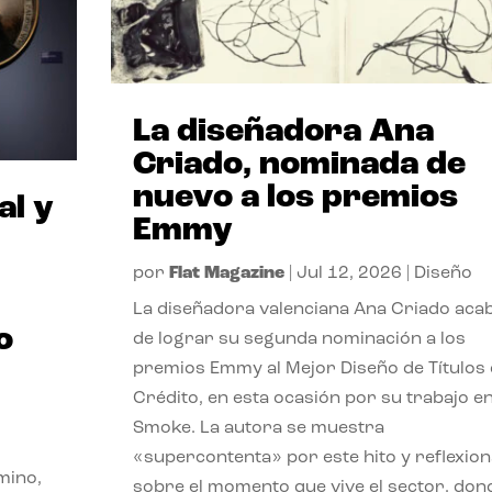
La diseñadora Ana
Criado, nominada de
nuevo a los premios
al y
Emmy
por
Flat Magazine
|
Jul 12, 2026
|
Diseño
La diseñadora valenciana Ana Criado aca
o
de lograr su segunda nominación a los
premios Emmy al Mejor Diseño de Títulos
Crédito, en esta ocasión por su trabajo e
Smoke. La autora se muestra
«supercontenta» por este hito y reflexion
mino,
sobre el momento que vive el sector, don