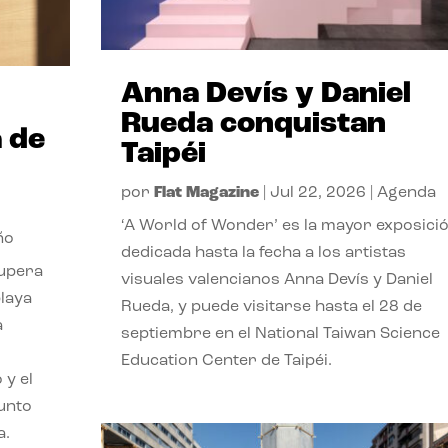
Anna Devís y Daniel
Rueda conquistan
 de
Taipéi
por
Flat Magazine
|
Jul 22, 2026
|
Agenda
‘A World of Wonder’ es la mayor exposici
ño
dedicada hasta la fecha a los artistas
cupera
visuales valencianos Anna Devís y Daniel
playa
Rueda, y puede visitarse hasta el 28 de
a
septiembre en el National Taiwan Science
Education Center de Taipéi.
 y el
punto
a.