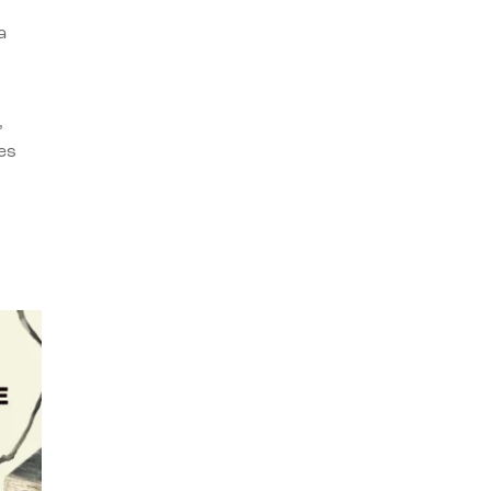
a
,
es