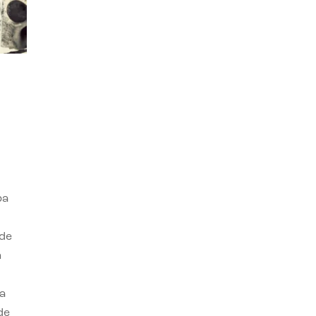
ba
 de
n
a
de