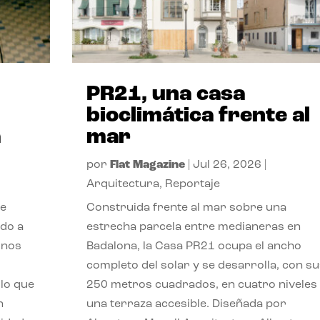
PR21, una casa
bioclimática frente al
a
mar
por
Flat Magazine
|
Jul 26, 2026
|
Arquitectura
,
Reportaje
de
Construida frente al mar sobre una
ido a
estrecha parcela entre medianeras en
 nos
Badalona, la Casa PR21 ocupa el ancho
completo del solar y se desarrolla, con su
lo que
250 metros cuadrados, en cuatro niveles
n
una terraza accesible. Diseñada por