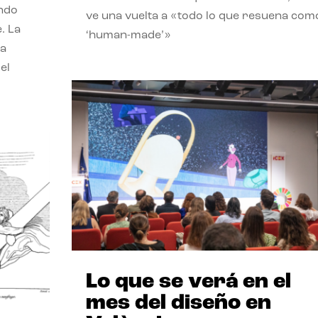
endo
ve una vuelta a «todo lo que resuena com
. La
‘human-made’»
la
el
Lo que se verá en el
mes del diseño en