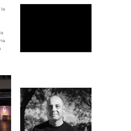
 la
la
una
s