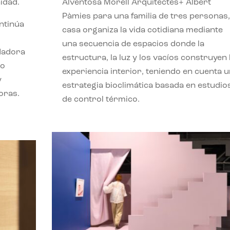
idad.
Alventosa Morell Arquitectes+ Albert
Pàmies para una familia de tres personas,
ontinúa
casa organiza la vida cotidiana mediante
una secuencia de espacios donde la
ndadora
estructura, la luz y los vacíos construyen 
lo
experiencia interior, teniendo en cuenta 
y
estrategia bioclimática basada en estudio
oras.
de control térmico.