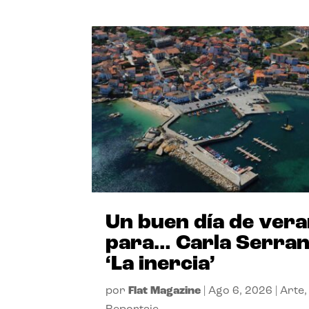
Un buen día de ver
para… Carla Serra
‘La inercia’
por
Flat Magazine
|
Ago 6, 2026
|
Arte
,