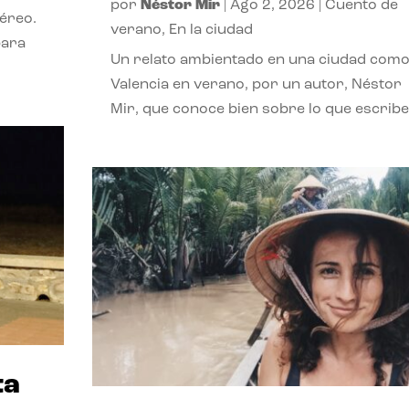
por
Néstor Mir
|
Ago 2, 2026
|
Cuento de
téreo.
verano
,
En la ciudad
para
Un relato ambientado en una ciudad com
Valencia en verano, por un autor, Néstor
Mir, que conoce bien sobre lo que escribe
ta