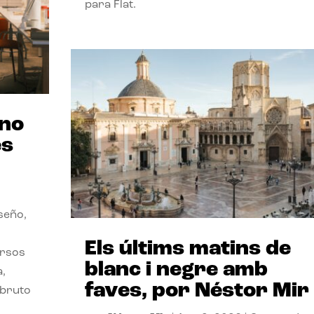
para Flat.
ano
es
seño,
Els últims matins de
ersos
blanc i negre amb
a,
faves, por Néstor Mir
 bruto