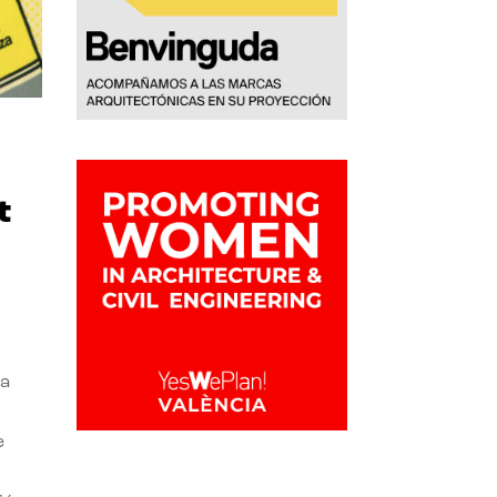
t
la
e