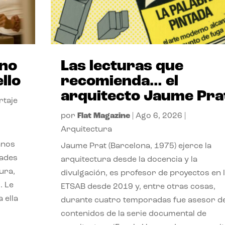
ano
Las lecturas que
llo
recomienda… el
arquitecto Jaume Pra
rtaje
por
Flat Magazine
|
Ago 6, 2026
|
Arquitectura
anos
Jaume Prat (Barcelona, 1975) ejerce la
dades
arquitectura desde la docencia y la
ura,
divulgación, es profesor de proyectos en 
. Le
ETSAB desde 2019 y, entre otras cosas,
 ella
durante cuatro temporadas fue asesor d
contenidos de la serie documental de