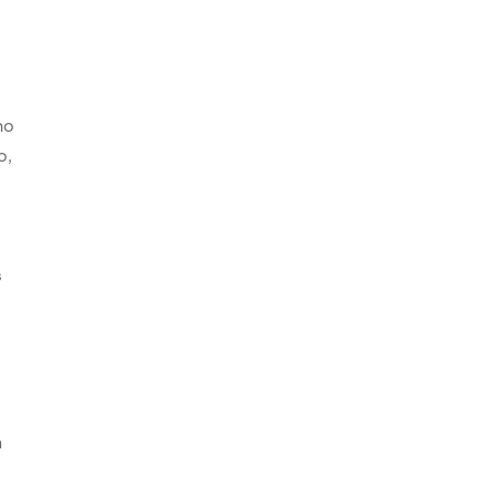
ho
o,
s
s
n