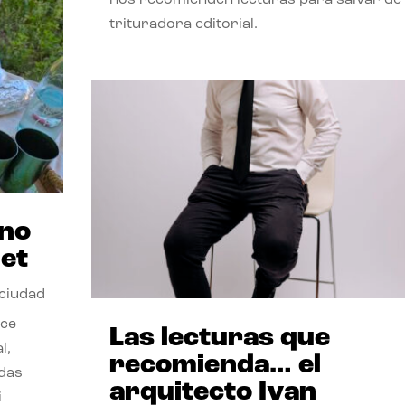
trituradora editorial.
ano
et
 ciudad
nce
Las lecturas que
l,
recomienda… el
odas
arquitecto Ivan
i