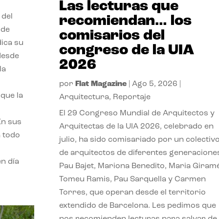
Las lecturas que
 del
recomiendan… los
 de
comisarios del
dica su
congreso de la UIA
 desde
2026
la
por
Flat Magazine
|
Ago 5, 2026
|
que la
Arquitectura
,
Reportaje
El 29 Congreso Mundial de Arquitectos y
En sus
Arquitectas de la UIA 2026, celebrado en
a todo
julio, ha sido comisariado por un colectiv
de arquitectos de diferentes generacione
n día
Pau Bajet, Mariona Benedito, Maria Giramé
Tomeu Ramis, Pau Sarquella y Carmen
Torres, que operan desde el territorio
extendido de Barcelona. Les pedimos que
nos recomienden lecturas para salvar de 