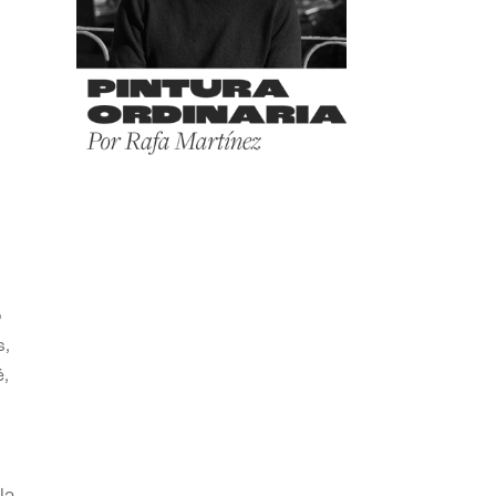
o
s,
,
la