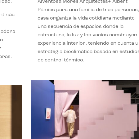
idad.
Alventosa Morell Arquitectes+ Albert
Pàmies para una familia de tres personas,
ontinúa
casa organiza la vida cotidiana mediante
una secuencia de espacios donde la
ndadora
estructura, la luz y los vacíos construyen 
lo
experiencia interior, teniendo en cuenta 
y
estrategia bioclimática basada en estudio
oras.
de control térmico.