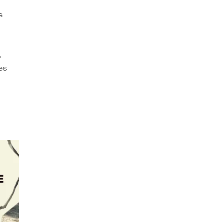
a
,
es