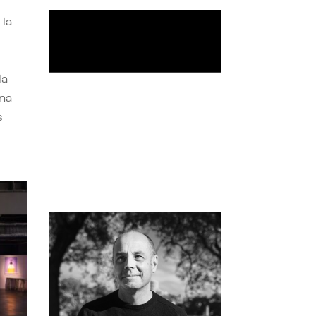
 la
la
una
s