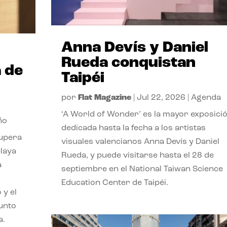
Anna Devís y Daniel
Rueda conquistan
 de
Taipéi
por
Flat Magazine
|
Jul 22, 2026
|
Agenda
‘A World of Wonder’ es la mayor exposici
ño
dedicada hasta la fecha a los artistas
cupera
visuales valencianos Anna Devís y Daniel
playa
Rueda, y puede visitarse hasta el 28 de
a
septiembre en el National Taiwan Science
Education Center de Taipéi.
 y el
punto
a.