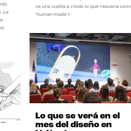
endo
ve una vuelta a «todo lo que resuena com
. La
‘human-made’»
la
el
Lo que se verá en el
mes del diseño en