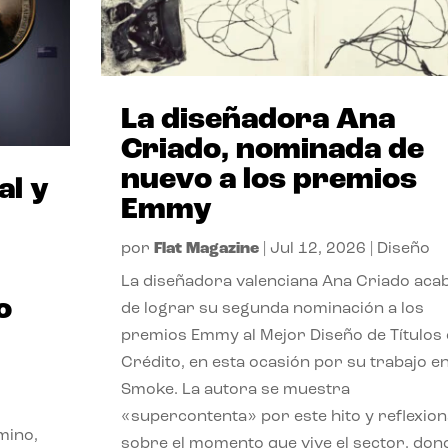
La diseñadora Ana
Criado, nominada de
nuevo a los premios
al y
Emmy
por
Flat Magazine
|
Jul 12, 2026
|
Diseño
La diseñadora valenciana Ana Criado aca
o
de lograr su segunda nominación a los
premios Emmy al Mejor Diseño de Títulos
Crédito, en esta ocasión por su trabajo e
Smoke. La autora se muestra
«supercontenta» por este hito y reflexion
mino,
sobre el momento que vive el sector, don