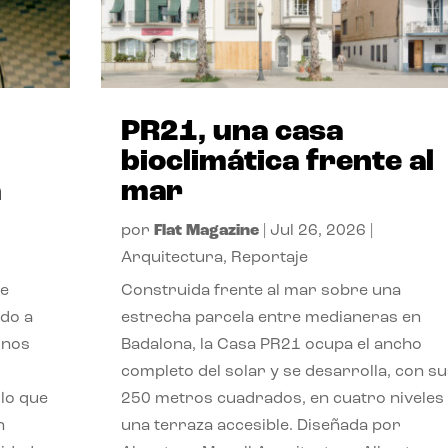
PR21, una casa
bioclimática frente al
a
mar
por
Flat Magazine
|
Jul 26, 2026
|
Arquitectura
,
Reportaje
de
Construida frente al mar sobre una
ido a
estrecha parcela entre medianeras en
 nos
Badalona, la Casa PR21 ocupa el ancho
completo del solar y se desarrolla, con su
lo que
250 metros cuadrados, en cuatro niveles
n
una terraza accesible. Diseñada por