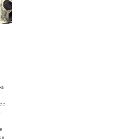
ba
 de
n
a
de