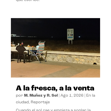
A la fresca, a la venta
por
M. Muñoz y R. Sol
|
Ago 1, 2026
|
En la
ciudad
,
Reportaje
Cuando el sol cae y empieza a soplar la