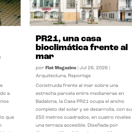
PR21, una casa
bioclimática frente al
a
mar
por
Flat Magazine
|
Jul 26, 2026
|
Arquitectura
,
Reportaje
de
Construida frente al mar sobre una
ido a
estrecha parcela entre medianeras en
 nos
Badalona, la Casa PR21 ocupa el ancho
completo del solar y se desarrolla, con su
lo que
250 metros cuadrados, en cuatro niveles
n
una terraza accesible. Diseñada por