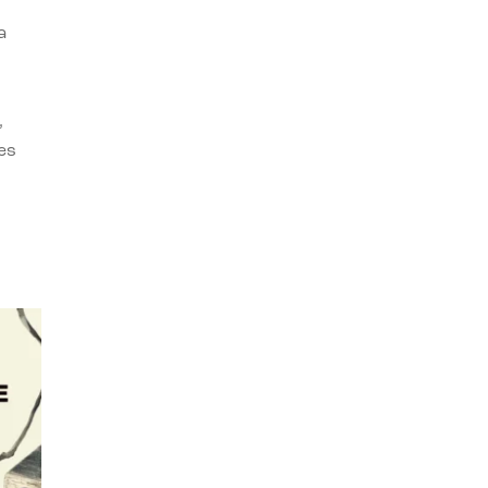
a
,
es