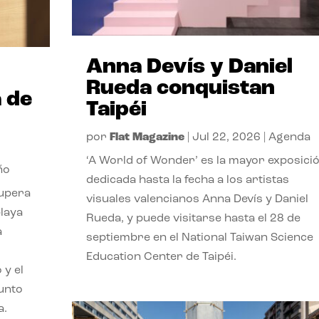
Anna Devís y Daniel
Rueda conquistan
 de
Taipéi
por
Flat Magazine
|
Jul 22, 2026
|
Agenda
‘A World of Wonder’ es la mayor exposici
ño
dedicada hasta la fecha a los artistas
cupera
visuales valencianos Anna Devís y Daniel
playa
Rueda, y puede visitarse hasta el 28 de
a
septiembre en el National Taiwan Science
Education Center de Taipéi.
 y el
punto
a.