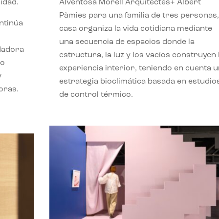
idad.
Alventosa Morell Arquitectes+ Albert
Pàmies para una familia de tres personas,
ontinúa
casa organiza la vida cotidiana mediante
una secuencia de espacios donde la
ndadora
estructura, la luz y los vacíos construyen 
lo
experiencia interior, teniendo en cuenta 
y
estrategia bioclimática basada en estudio
oras.
de control térmico.