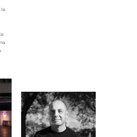
 la
la
una
s