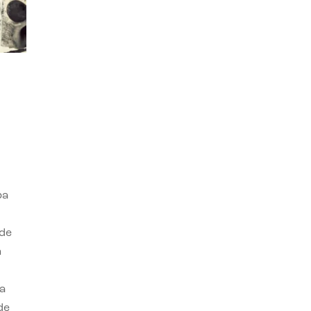
ba
 de
n
a
de