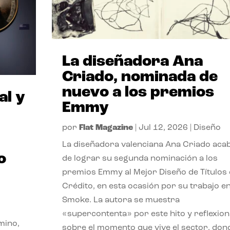
La diseñadora Ana
Criado, nominada de
nuevo a los premios
al y
Emmy
por
Flat Magazine
|
Jul 12, 2026
|
Diseño
La diseñadora valenciana Ana Criado aca
o
de lograr su segunda nominación a los
premios Emmy al Mejor Diseño de Títulos
Crédito, en esta ocasión por su trabajo e
Smoke. La autora se muestra
«supercontenta» por este hito y reflexion
mino,
sobre el momento que vive el sector, don