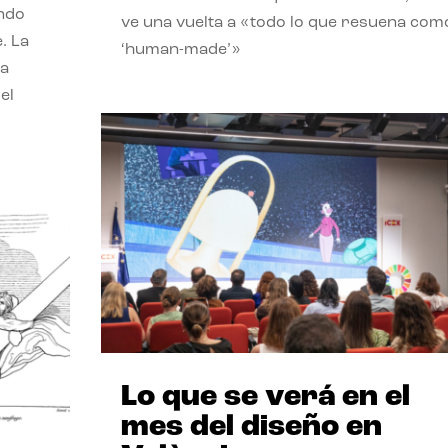
endo
ve una vuelta a «todo lo que resuena com
. La
‘human-made’»
la
el
Lo que se verá en el
mes del diseño en