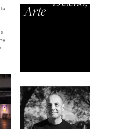
 la
la
una
s