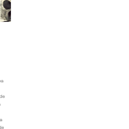
ba
 de
n
a
de