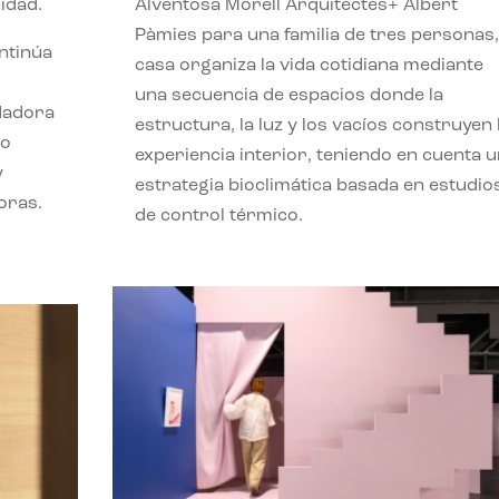
idad.
Alventosa Morell Arquitectes+ Albert
Pàmies para una familia de tres personas,
ontinúa
casa organiza la vida cotidiana mediante
una secuencia de espacios donde la
ndadora
estructura, la luz y los vacíos construyen 
lo
experiencia interior, teniendo en cuenta 
y
estrategia bioclimática basada en estudio
oras.
de control térmico.