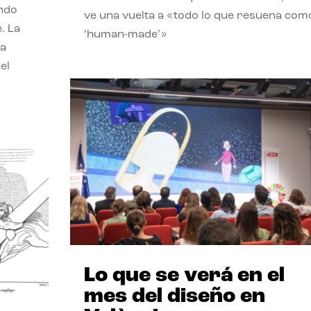
endo
ve una vuelta a «todo lo que resuena com
. La
‘human-made’»
la
el
Lo que se verá en el
mes del diseño en