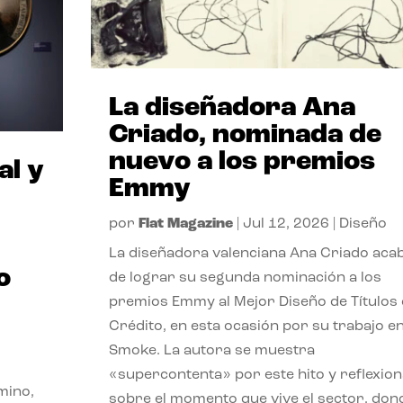
La diseñadora Ana
Criado, nominada de
nuevo a los premios
al y
Emmy
por
Flat Magazine
|
Jul 12, 2026
|
Diseño
La diseñadora valenciana Ana Criado aca
o
de lograr su segunda nominación a los
premios Emmy al Mejor Diseño de Títulos
Crédito, en esta ocasión por su trabajo e
Smoke. La autora se muestra
«supercontenta» por este hito y reflexion
mino,
sobre el momento que vive el sector, don