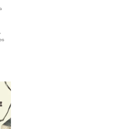
a
,
es