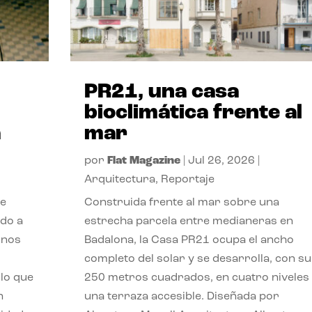
PR21, una casa
bioclimática frente al
a
mar
por
Flat Magazine
|
Jul 26, 2026
|
Arquitectura
,
Reportaje
de
Construida frente al mar sobre una
ido a
estrecha parcela entre medianeras en
 nos
Badalona, la Casa PR21 ocupa el ancho
completo del solar y se desarrolla, con su
lo que
250 metros cuadrados, en cuatro niveles
n
una terraza accesible. Diseñada por