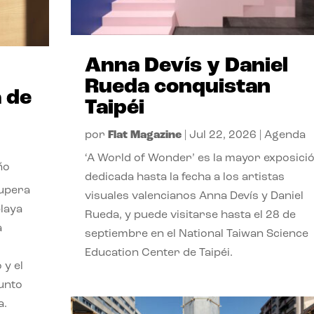
Anna Devís y Daniel
Rueda conquistan
 de
Taipéi
por
Flat Magazine
|
Jul 22, 2026
|
Agenda
‘A World of Wonder’ es la mayor exposici
ño
dedicada hasta la fecha a los artistas
cupera
visuales valencianos Anna Devís y Daniel
playa
Rueda, y puede visitarse hasta el 28 de
a
septiembre en el National Taiwan Science
Education Center de Taipéi.
 y el
punto
a.