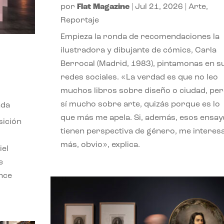
por
Flat Magazine
|
Jul 21, 2026
|
Arte
,
Reportaje
Empieza la ronda de recomendaciones la
ilustradora y dibujante de cómics, Carla
Berrocal (Madrid, 1983), pintamonas en s
redes sociales. «La verdad es que no leo
muchos libros sobre diseño o ciudad, pe
sí mucho sobre arte, quizás porque es lo
nda
que más me apela. Si, además, esos ensay
sición
tienen perspectiva de género, me interes
más, obvio», explica.
iel
e
ence