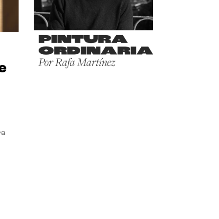
e
ra
l