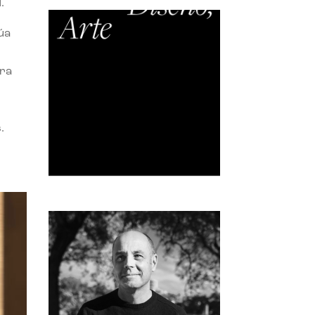
.
úa
ora
.