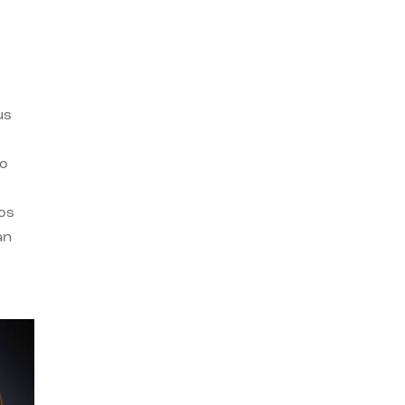
us
ro
os
an