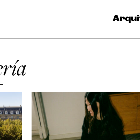
Arqui
ría