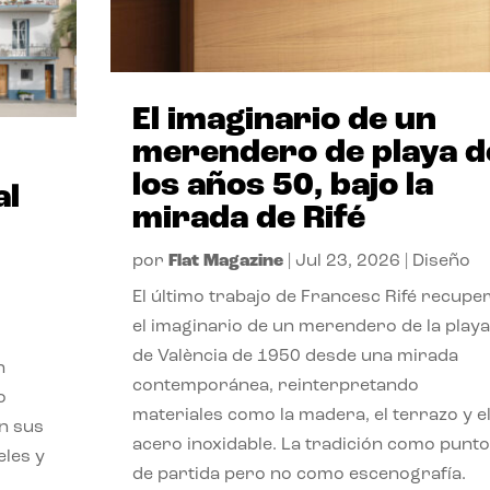
El imaginario de un
merendero de playa d
los años 50, bajo la
al
mirada de Rifé
por
Flat Magazine
|
Jul 23, 2026
|
Diseño
El último trabajo de Francesc Rifé recupe
el imaginario de un merendero de la playa
de València de 1950 desde una mirada
n
contemporánea, reinterpretando
o
materiales como la madera, el terrazo y e
on sus
acero inoxidable. La tradición como punto
eles y
de partida pero no como escenografía.