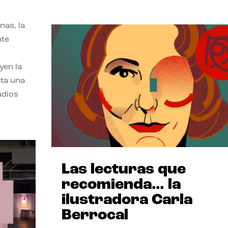
nas, la
nte
yen la
nta una
udios
Las lecturas que
recomienda… la
ilustradora Carla
Berrocal