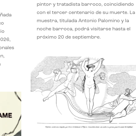
pintor y tratadista barroco, coincidiendo
con el tercer centenario de su muerte. La
eñada
muestra, titulada Antonio Palomino y la
co
noche barroca, podrá visitarse hasta el
io
próximo 20 de septiembre.
2026,
onales
n,
s