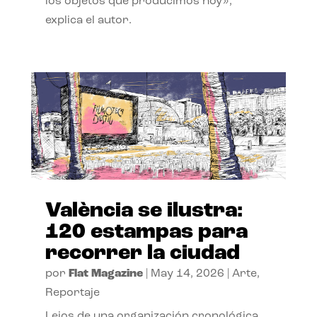
los objetos que producimos hoy»,
explica el autor.
València se ilustra:
120 estampas para
recorrer la ciudad
por
Flat Magazine
|
May 14, 2026
|
Arte
,
Reportaje
Lejos de una organización cronológica,