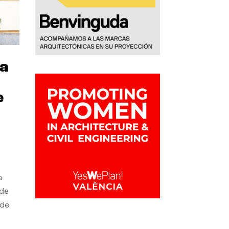
ra
e
a
 de
 de