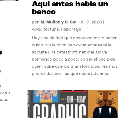
Aquí antes había un
banco
por
M. Muñoz y R. Sol
|
Jul 7, 2026
|
Arquitectura
,
Reportaje
Hay una ciudad que desaparece sin hacer
ruido. No la derriban excavadoras ni la
s
sepulta una catástrofe natural. Se va
borrando poco a poco, con la eficacia de
quien sabe que las transformaciones más
s
profundas son las que nadie advierte.
s
ado en
acaba