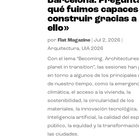
Barcelona. Pregunt
qué fuimos capaces
construir gracias a
ello»
por
Flat Magazine
|
Jul 2, 2026
|
Arquitectura
,
UIA 2026
Con el lema “Becoming. Architectures
planet in transition”, las sesiones han
en torno a algunos de los principales
de nuestro tiempo, como la emergenc
climática, el acceso a la vivienda, la
sostenibilidad, la circularidad de los
materiales, la innovación tecnológica, 
inteligencia artificial, la calidad del es
público, la equidad y la transformació
las ciudades.