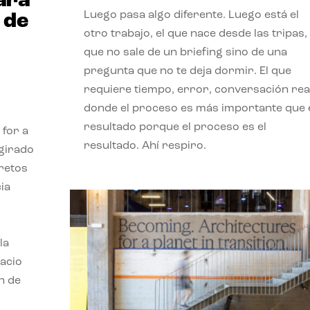
ará
Luego pasa algo diferente. Luego está el
 de
otro trabajo, el que nace desde las tripas, 
que no sale de un briefing sino de una
pregunta que no te deja dormir. El que
requiere tiempo, error, conversación real
donde el proceso es más importante que 
resultado porque el proceso es el
 for a
resultado. Ahí respiro.
 girado
 retos
ia
la
pacio
n de