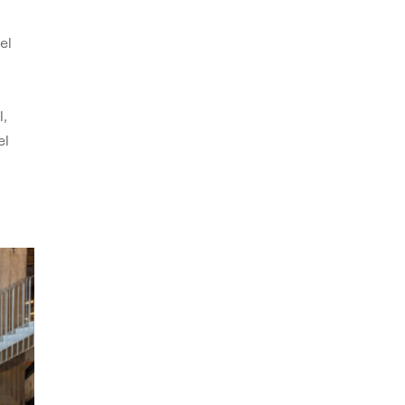
el
,
el