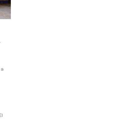
A
 a
El