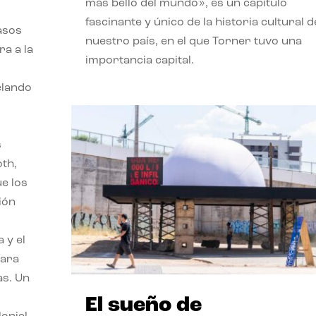
más bello del mundo», es un capítulo
fascinante y único de la historia cultural d
asos
nuestro país, en el que Torner tuvo una
ra a la
importancia capital.
velando
s
oth,
ue los
ión
 y el
para
as. Un
El sueño de