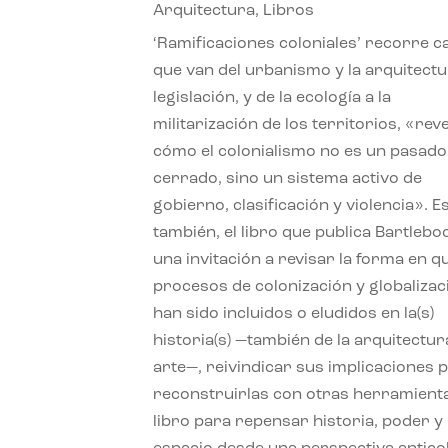
Arquitectura
,
Libros
‘Ramificaciones coloniales’ recorre c
que van del urbanismo y la arquitectu
legislación, y de la ecología a la
militarización de los territorios, «re
cómo el colonialismo no es un pasado
cerrado, sino un sistema activo de
gobierno, clasificación y violencia». E
también, el libro que publica Bartlebo
una invitación a revisar la forma en q
procesos de colonización y globalizac
han sido incluidos o eludidos en la(s)
historia(s) —también de la arquitectura
arte—, reivindicar sus implicaciones 
reconstruirlas con otras herramient
libro para repensar historia, poder y