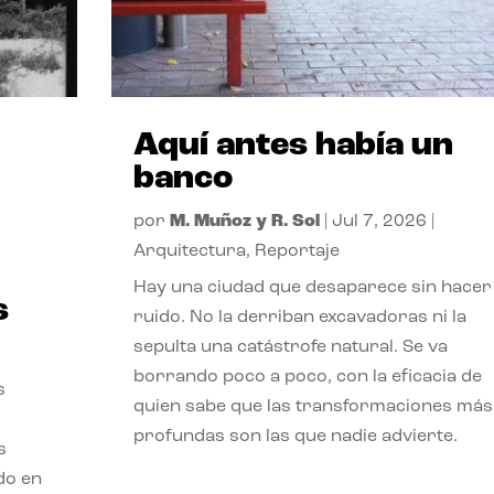
Aquí antes había un
banco
por
M. Muñoz y R. Sol
|
Jul 7, 2026
|
Arquitectura
,
Reportaje
Hay una ciudad que desaparece sin hacer
s
ruido. No la derriban excavadoras ni la
sepulta una catástrofe natural. Se va
borrando poco a poco, con la eficacia de
s
quien sabe que las transformaciones más
profundas son las que nadie advierte.
s
ado en