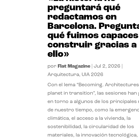
preguntará qué
redactamos en
Barcelona. Pregunt
qué fuimos capaces
construir gracias a
ello»
por
Flat Magazine
|
Jul 2, 2026
|
Arquitectura
,
UIA 2026
Con el lema “Becoming. Architectures
planet in transition”, las sesiones han
en torno a algunos de los principales
de nuestro tiempo, como la emergenc
climática, el acceso a la vivienda, la
sostenibilidad, la circularidad de los
materiales, la innovación tecnológica, 