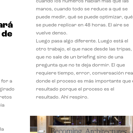
cuando los números hablan más que las
manos, cuando todo se reduce a qué se
puede medir, qué se puede optimizar, qué
ará
se puede replicar en 48 horas. El aire se
 de
vuelve denso.
Luego pasa algo diferente. Luego está el
otro trabajo, el que nace desde las tripas, 
que no sale de un briefing sino de una
pregunta que no te deja dormir. El que
requiere tiempo, error, conversación real
 for a
donde el proceso es más importante que 
 girado
resultado porque el proceso es el
 retos
resultado. Ahí respiro.
ia
la