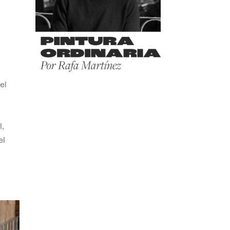
el
,
el