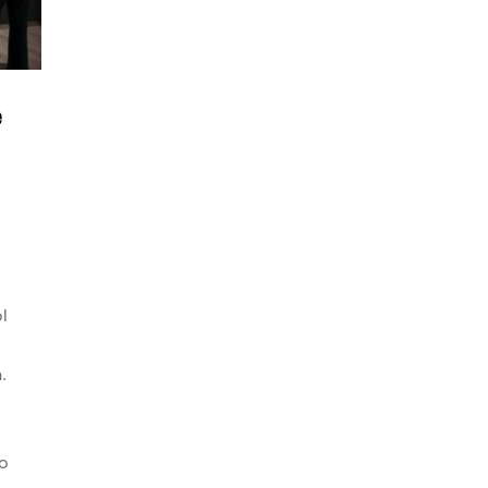
e
l
.
o