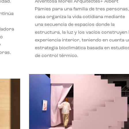
idad.
Alventosa Morell Arquitectes+ Albert
Pàmies para una familia de tres personas,
ontinúa
casa organiza la vida cotidiana mediante
una secuencia de espacios donde la
ndadora
estructura, la luz y los vacíos construyen 
lo
experiencia interior, teniendo en cuenta 
y
estrategia bioclimática basada en estudio
oras.
de control térmico.