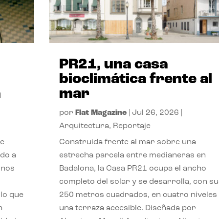
PR21, una casa
bioclimática frente al
a
mar
por
Flat Magazine
|
Jul 26, 2026
|
Arquitectura
,
Reportaje
de
Construida frente al mar sobre una
ido a
estrecha parcela entre medianeras en
 nos
Badalona, la Casa PR21 ocupa el ancho
completo del solar y se desarrolla, con su
lo que
250 metros cuadrados, en cuatro niveles
n
una terraza accesible. Diseñada por