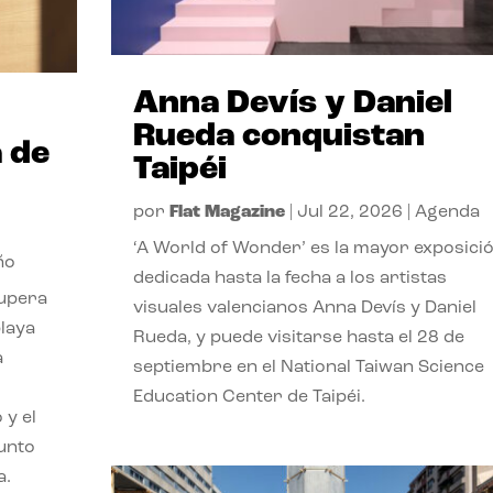
Anna Devís y Daniel
Rueda conquistan
 de
Taipéi
por
Flat Magazine
|
Jul 22, 2026
|
Agenda
‘A World of Wonder’ es la mayor exposici
ño
dedicada hasta la fecha a los artistas
cupera
visuales valencianos Anna Devís y Daniel
playa
Rueda, y puede visitarse hasta el 28 de
a
septiembre en el National Taiwan Science
Education Center de Taipéi.
 y el
punto
a.