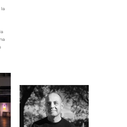
 la
la
una
s