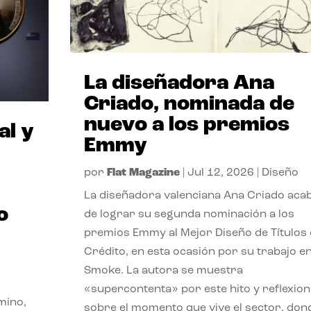
La diseñadora Ana
Criado, nominada de
nuevo a los premios
al y
Emmy
por
Flat Magazine
|
Jul 12, 2026
|
Diseño
La diseñadora valenciana Ana Criado aca
o
de lograr su segunda nominación a los
premios Emmy al Mejor Diseño de Títulos
Crédito, en esta ocasión por su trabajo e
Smoke. La autora se muestra
«supercontenta» por este hito y reflexion
mino,
sobre el momento que vive el sector, don