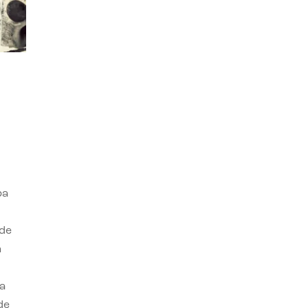
ba
 de
n
a
de