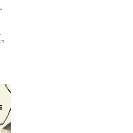
a
,
es