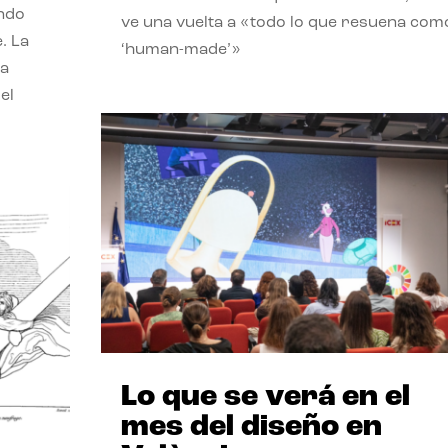
endo
ve una vuelta a «todo lo que resuena com
. La
‘human-made’»
la
el
Lo que se verá en el
mes del diseño en