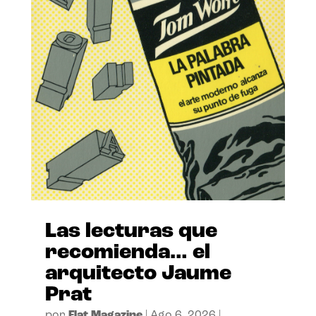
Las lecturas que
recomienda… el
arquitecto Jaume
Prat
por
Flat Magazine
|
Ago 6, 2026
|