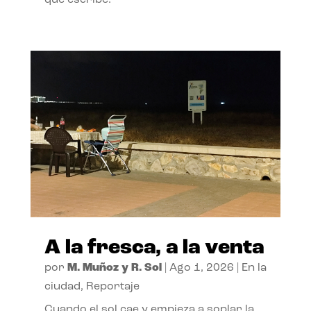
A la fresca, a la venta
por
M. Muñoz y R. Sol
|
Ago 1, 2026
|
En la
ciudad
,
Reportaje
Cuando el sol cae y empieza a soplar la