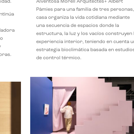
idad.
Alventosa Morell Arquitectes+ Albert
Pàmies para una familia de tres personas,
ontinúa
casa organiza la vida cotidiana mediante
una secuencia de espacios donde la
ndadora
estructura, la luz y los vacíos construyen 
lo
experiencia interior, teniendo en cuenta 
y
estrategia bioclimática basada en estudio
oras.
de control térmico.