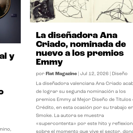
La diseñadora Ana
Criado, nominada de
nuevo a los premios
al y
Emmy
por
Flat Magazine
|
Jul 12, 2026
|
Diseño
La diseñadora valenciana Ana Criado aca
o
de lograr su segunda nominación a los
premios Emmy al Mejor Diseño de Títulos
Crédito, en esta ocasión por su trabajo e
Smoke. La autora se muestra
«supercontenta» por este hito y reflexion
mino,
sobre el momento que vive el sector, don