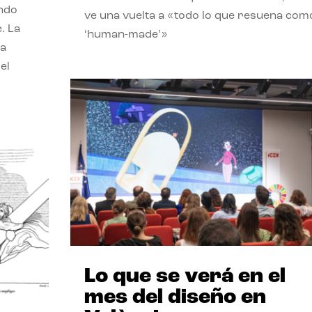
endo
ve una vuelta a «todo lo que resuena com
. La
‘human-made’»
la
el
Lo que se verá en el
mes del diseño en