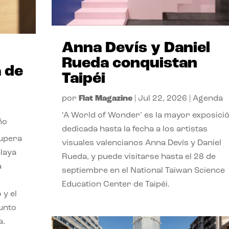
Anna Devís y Daniel
Rueda conquistan
 de
Taipéi
por
Flat Magazine
|
Jul 22, 2026
|
Agenda
‘A World of Wonder’ es la mayor exposici
ño
dedicada hasta la fecha a los artistas
cupera
visuales valencianos Anna Devís y Daniel
playa
Rueda, y puede visitarse hasta el 28 de
a
septiembre en el National Taiwan Science
Education Center de Taipéi.
 y el
punto
a.