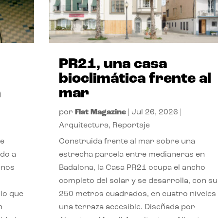
PR21, una casa
bioclimática frente al
a
mar
por
Flat Magazine
|
Jul 26, 2026
|
Arquitectura
,
Reportaje
de
Construida frente al mar sobre una
ido a
estrecha parcela entre medianeras en
 nos
Badalona, la Casa PR21 ocupa el ancho
completo del solar y se desarrolla, con su
lo que
250 metros cuadrados, en cuatro niveles
n
una terraza accesible. Diseñada por