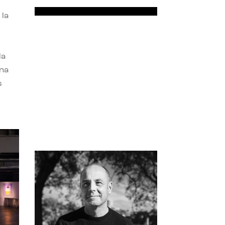
 la
la
una
s