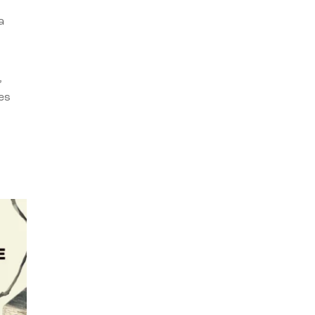
a
,
es