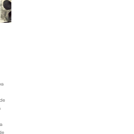
ba
 de
n
a
de