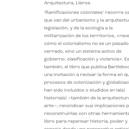
Arquitectura
,
Libros
‘Ramificaciones coloniales’ recorre c
que van del urbanismo y la arquitectu
legislación, y de la ecología a la
militarización de los territorios, «re
cómo el colonialismo no es un pasado
cerrado, sino un sistema activo de
gobierno, clasificación y violencia». E
también, el libro que publica Bartlebo
una invitación a revisar la forma en q
procesos de colonización y globalizac
han sido incluidos o eludidos en la(s)
historia(s) —también de la arquitectura
arte—, reivindicar sus implicaciones 
reconstruirlas con otras herramient
libro para repensar historia, poder y