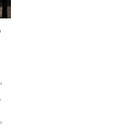
e
l
.
o