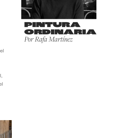
el
,
el