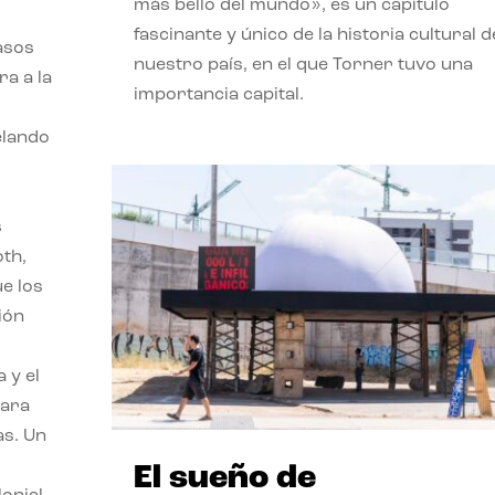
más bello del mundo», es un capítulo
fascinante y único de la historia cultural d
asos
nuestro país, en el que Torner tuvo una
ra a la
importancia capital.
velando
s
oth,
ue los
ión
 y el
para
as. Un
El sueño de