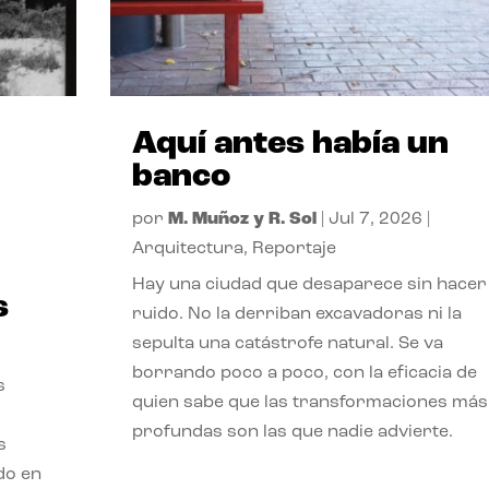
Aquí antes había un
banco
por
M. Muñoz y R. Sol
|
Jul 7, 2026
|
Arquitectura
,
Reportaje
Hay una ciudad que desaparece sin hacer
s
ruido. No la derriban excavadoras ni la
sepulta una catástrofe natural. Se va
borrando poco a poco, con la eficacia de
s
quien sabe que las transformaciones más
profundas son las que nadie advierte.
s
ado en