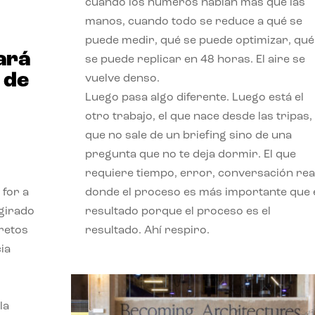
cuando los números hablan más que las
manos, cuando todo se reduce a qué se
puede medir, qué se puede optimizar, qué
ará
se puede replicar en 48 horas. El aire se
 de
vuelve denso.
Luego pasa algo diferente. Luego está el
otro trabajo, el que nace desde las tripas, 
que no sale de un briefing sino de una
pregunta que no te deja dormir. El que
requiere tiempo, error, conversación real
 for a
donde el proceso es más importante que 
 girado
resultado porque el proceso es el
 retos
resultado. Ahí respiro.
ia
la