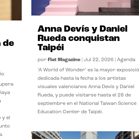
Anna Devís y Daniel
Rueda conquistan
 de
Taipéi
por
Flat Magazine
|
Jul 22, 2026
|
Agenda
‘A World of Wonder’ es la mayor exposici
ño
dedicada hasta la fecha a los artistas
cupera
visuales valencianos Anna Devís y Daniel
playa
Rueda, y puede visitarse hasta el 28 de
a
septiembre en el National Taiwan Science
Education Center de Taipéi.
 y el
punto
a.