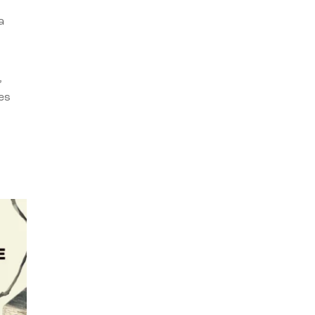
a
,
es