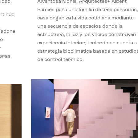
idad.
Alventosa Morell Arquitectes+ Albert
Pàmies para una familia de tres personas,
ontinúa
casa organiza la vida cotidiana mediante
una secuencia de espacios donde la
ndadora
estructura, la luz y los vacíos construyen 
lo
experiencia interior, teniendo en cuenta 
y
estrategia bioclimática basada en estudio
oras.
de control térmico.