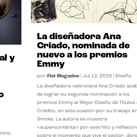
La diseñadora Ana
Criado, nominada de
nuevo a los premios
al y
Emmy
por
Flat Magazine
|
Jul 12, 2026
|
Diseño
La diseñadora valenciana Ana Criado aca
o
de lograr su segunda nominación a los
premios Emmy al Mejor Diseño de Títulos
Crédito, en esta ocasión por su trabajo e
Smoke. La autora se muestra
«supercontenta» por este hito y reflexion
mino,
sobre el momento que vive el sector, don