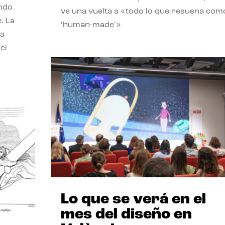
endo
ve una vuelta a «todo lo que resuena com
. La
‘human-made’»
la
el
Lo que se verá en el
mes del diseño en