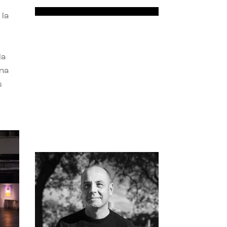
 la
la
una
s