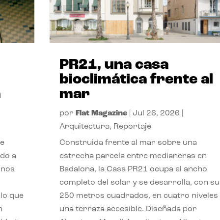
PR21, una casa
bioclimática frente al
a
mar
por
Flat Magazine
|
Jul 26, 2026
|
Arquitectura
,
Reportaje
de
Construida frente al mar sobre una
ido a
estrecha parcela entre medianeras en
 nos
Badalona, la Casa PR21 ocupa el ancho
completo del solar y se desarrolla, con su
lo que
250 metros cuadrados, en cuatro niveles
n
una terraza accesible. Diseñada por