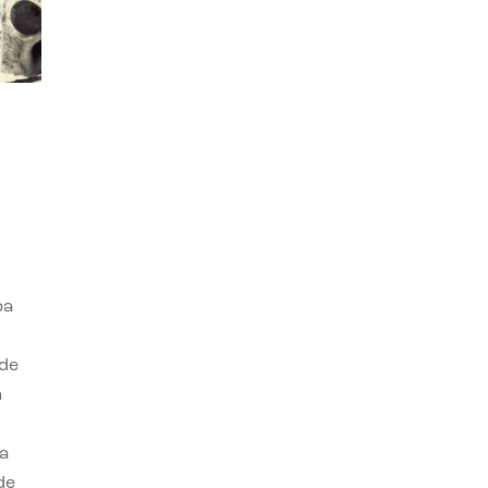
ba
 de
n
a
de