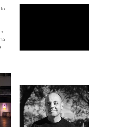
 la
la
una
s