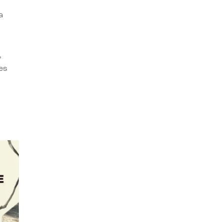
a
,
es