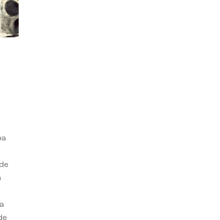
ba
 de
n
a
de