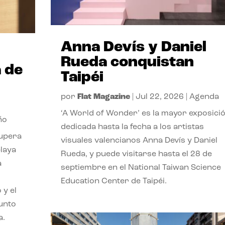
Anna Devís y Daniel
Rueda conquistan
 de
Taipéi
por
Flat Magazine
|
Jul 22, 2026
|
Agenda
‘A World of Wonder’ es la mayor exposici
ño
dedicada hasta la fecha a los artistas
cupera
visuales valencianos Anna Devís y Daniel
playa
Rueda, y puede visitarse hasta el 28 de
a
septiembre en el National Taiwan Science
Education Center de Taipéi.
 y el
punto
a.