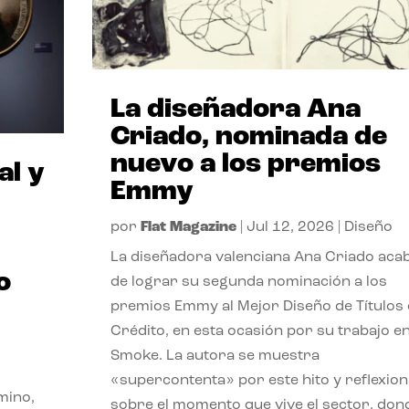
La diseñadora Ana
Criado, nominada de
nuevo a los premios
al y
Emmy
por
Flat Magazine
|
Jul 12, 2026
|
Diseño
La diseñadora valenciana Ana Criado aca
o
de lograr su segunda nominación a los
premios Emmy al Mejor Diseño de Títulos
Crédito, en esta ocasión por su trabajo e
Smoke. La autora se muestra
«supercontenta» por este hito y reflexion
mino,
sobre el momento que vive el sector, don