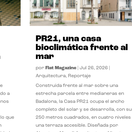
PR21, una casa
bioclimática frente al
a
mar
por
Flat Magazine
|
Jul 26, 2026
|
Arquitectura
,
Reportaje
de
Construida frente al mar sobre una
ido a
estrecha parcela entre medianeras en
 nos
Badalona, la Casa PR21 ocupa el ancho
completo del solar y se desarrolla, con su
lo que
250 metros cuadrados, en cuatro niveles
n
una terraza accesible. Diseñada por