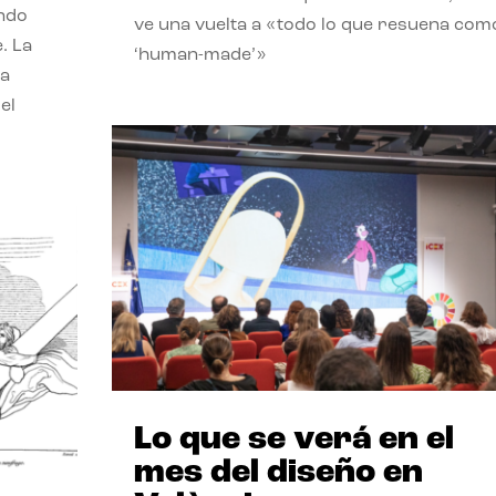
endo
ve una vuelta a «todo lo que resuena com
. La
‘human-made’»
la
el
Lo que se verá en el
mes del diseño en