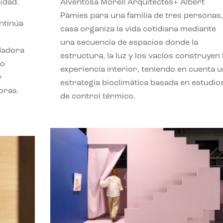
idad.
Alventosa Morell Arquitectes+ Albert
Pàmies para una familia de tres personas,
ontinúa
casa organiza la vida cotidiana mediante
una secuencia de espacios donde la
ndadora
estructura, la luz y los vacíos construyen 
lo
experiencia interior, teniendo en cuenta 
y
estrategia bioclimática basada en estudio
oras.
de control térmico.