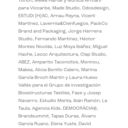
Yonoh, Meike Harde y Monica Armani
para Viccarbe, Made Studio, Odosdesign,
ESTUDI {H}AC, Arnau Reyna, Vicent
Martínez, Lavernia&Cienfuegos, PackCo
Brand and Packaging, Jorge Herrera
Studio, Fernando Martínez, Héctor
Montes Nicolás, Luz Moya Ibáñez, Miguel
Hache, Lecoc Arquitectura, Clap Studio,
ABEZ, Amparito Taconcitos, Monnou,
Makea, Alicia Bonillo Calero, Marina
García-Broch Martín y Laura Hueso
Vallés para el Grupo de investigación
Bioestructuras Textiles, Fase y Josep
Navarro, Estudio Menta, Ibán Ramón, La
Taula, Agencia Kids, DEMOCRÀCIA®,
Brandsummit, Tapas Duras, Álvaro
García Ruano, Elena Yuste, David