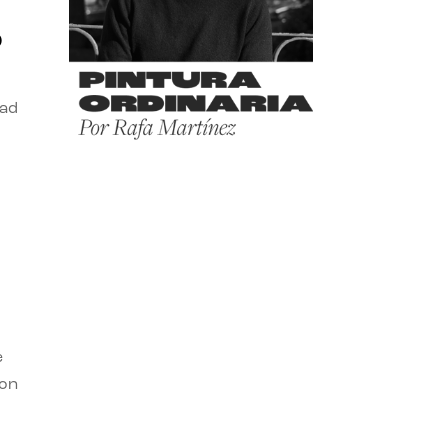
o
dad
e
con