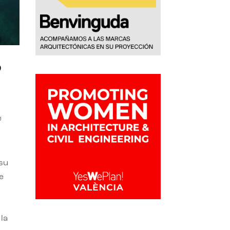
o
e
 su
e
la