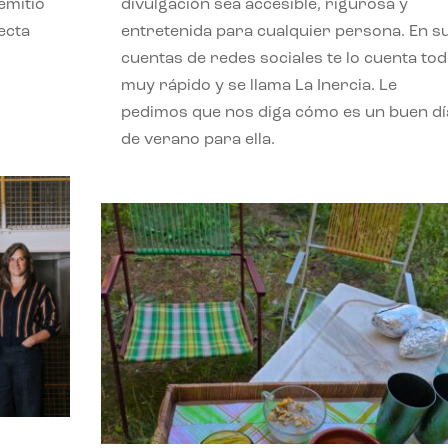
emitió
divulgación sea accesible, rigurosa y
ecta
entretenida para cualquier persona. En s
l
cuentas de redes sociales te lo cuenta to
muy rápido y se llama La Inercia. Le
pedimos que nos diga cómo es un buen dí
de verano para ella.