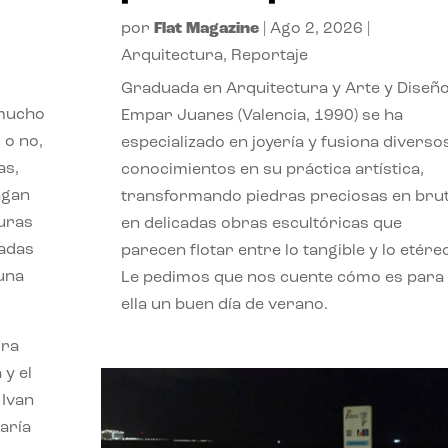
por
Flat Magazine
|
Ago 2, 2026
|
Arquitectura
,
Reportaje
Graduada en Arquitectura y Arte y Diseño
 mucho
Empar Juanes (Valencia, 1990) se ha
 o no,
especializado en joyería y fusiona diverso
as,
conocimientos en su práctica artística,
agan
transformando piedras preciosas en bru
turas
en delicadas obras escultóricas que
vadas
parecen flotar entre lo tangible y lo etére
 una
Le pedimos que nos cuente cómo es para
ella un buen día de verano.
ora
 y el
 Ivan
aría