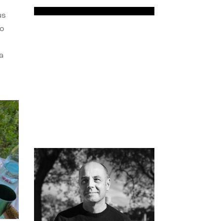
us
do
a