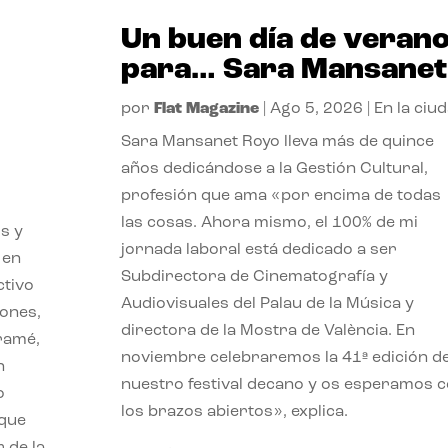
Un buen día de veran
para… Sara Mansanet
por
Flat Magazine
|
Ago 5, 2026
|
En la ciu
Sara Mansanet Royo lleva más de quince
años dedicándose a la Gestión Cultural,
profesión que ama «por encima de todas
las cosas. Ahora mismo, el 100% de mi
s y
jornada laboral está dedicado a ser
 en
Subdirectora de Cinematografía y
ctivo
Audiovisuales del Palau de la Música y
iones,
directora de la Mostra de València. En
iramé,
noviembre celebraremos la 41ª edición d
n
nuestro festival decano y os esperamos 
o
los brazos abiertos», explica.
 que
 de la