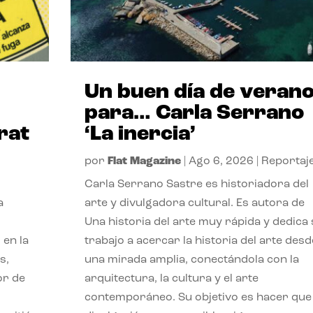
Un buen día de veran
para… Carla Serrano
rat
‘La inercia’
por
Flat Magazine
|
Ago 6, 2026
|
Reportaj
Carla Serrano Sastre es historiadora del
a
arte y divulgadora cultural. Es autora de
Una historia del arte muy rápida y dedica
 en la
trabajo a acercar la historia del arte desd
s,
una mirada amplia, conectándola con la
or de
arquitectura, la cultura y el arte
contemporáneo. Su objetivo es hacer que 