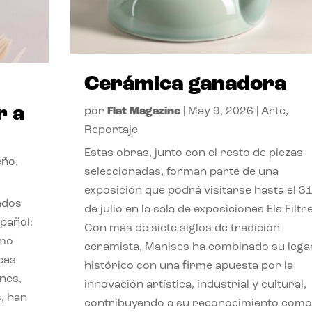
Cerámica ganadora
r a
por
Flat Magazine
|
May 9, 2026
|
Arte
,
Reportaje
Estas obras, junto con el resto de piezas
eño
,
seleccionadas, forman parte de una
exposición que podrá visitarse hasta el 3
ados
de julio en la sala de exposiciones Els Filtr
pañol:
Con más de siete siglos de tradición
imo
ceramista, Manises ha combinado su lega
ucas
histórico con una firme apuesta por la
nes,
innovación artística, industrial y cultural,
, han
contribuyendo a su reconocimiento como