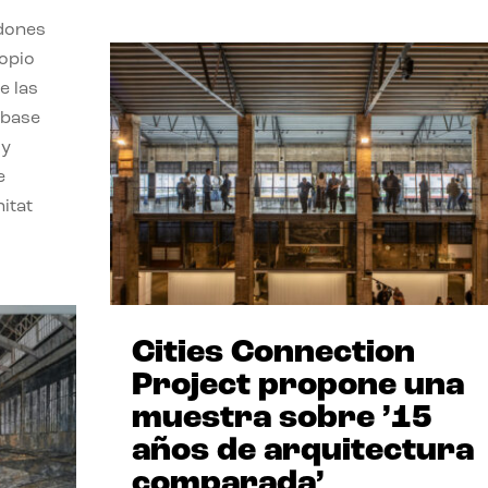
rdones
opio
e las
 base
 y
e
itat
Cities Connection
Project propone una
muestra sobre ’15
años de arquitectura
comparada’