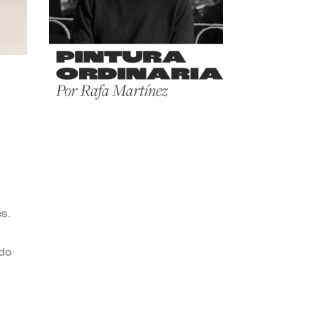
1
es.
do