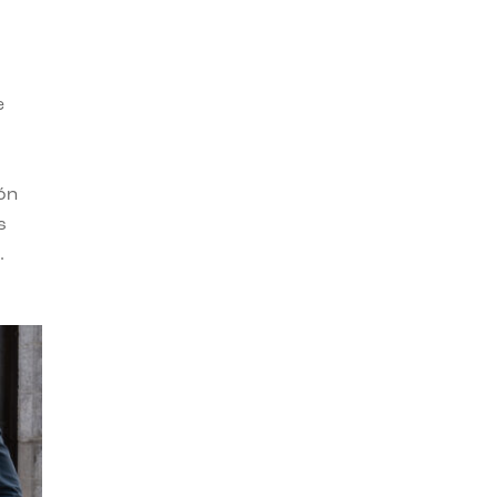
e
ión
s
.