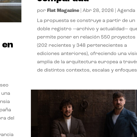
por
Flat Magazine
|
Abr 28, 2026
|
Agenda
La propuesta se construye a partir de un
doble registro —archivo y actualidad— qu
permite poner en relación 550 proyectos
 en
(202 recientes y 348 pertenecientes a
ediciones anteriores), ofreciendo una vis
amplia de la arquitectura europea a travé
de distintos contextos, escalas y enfoques
useo
n una
ensia
spaña
ra del
vancia