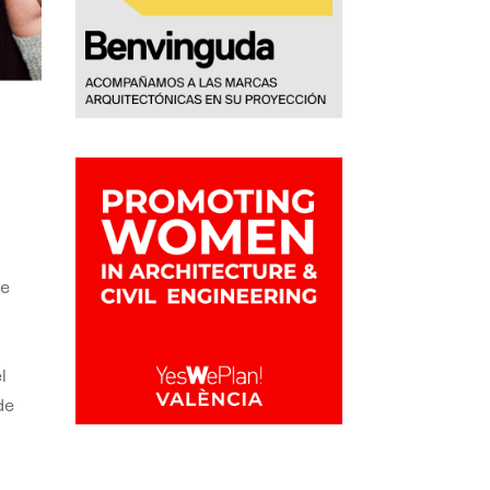
de
,
l
de