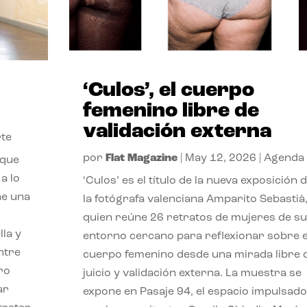
‘Culos’, el cuerpo
femenino libre de
validación externa
te
por
Flat Magazine
|
May 12, 2026
|
Agenda
 que
a lo
‘Culos’ es el título de la nueva exposición 
ne una
la fotógrafa valenciana Amparito Sebastià
quien reúne 26 retratos de mujeres de su
lla y
entorno cercano para reflexionar sobre e
ntre
cuerpo femenino desde una mirada libre 
ro
juicio y validación externa. La muestra se
ar
expone en Pasaje 94, el espacio impulsado