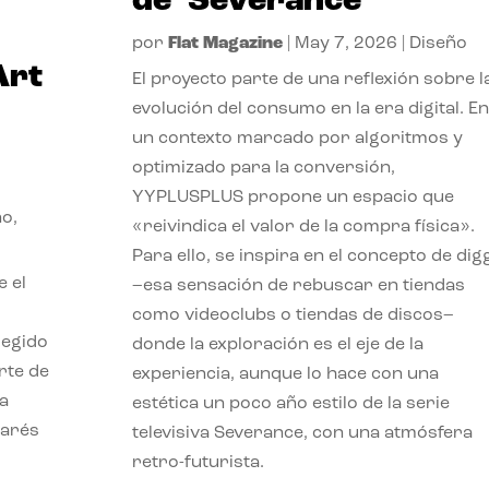
de ‘Severance’
por
Flat Magazine
|
May 7, 2026
|
Diseño
Art
El proyecto parte de una reflexión sobre l
evolución del consumo en la era digital. En
un contexto marcado por algoritmos y
optimizado para la conversión,
YYPLUSPLUS propone un espacio que
ño
,
«reivindica el valor de la compra física».
Para ello, se inspira en el concepto de dig
e el
–esa sensación de rebuscar en tiendas
como videoclubs o tiendas de discos–
legido
donde la exploración es el eje de la
rte de
experiencia, aunque lo hace con una
ia
estética un poco año estilo de la serie
marés
televisiva Severance, con una atmósfera
retro-futurista.