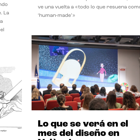
endo
ve una vuelta a «todo lo que resuena com
. La
‘human-made’»
la
el
Lo que se verá en el
mes del diseño en