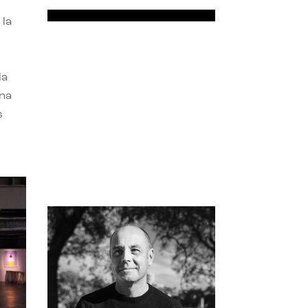
 la
la
una
s