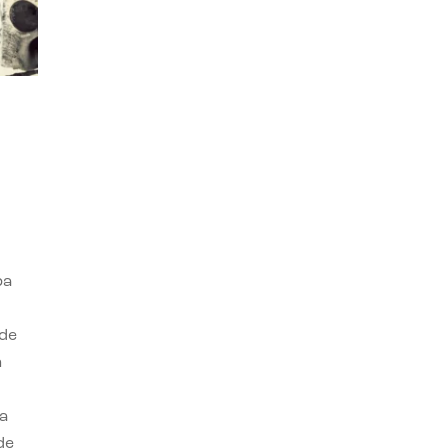
ba
 de
n
a
de