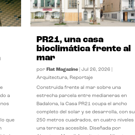
PR21, una casa
bioclimática frente al
a
mar
por
Flat Magazine
|
Jul 26, 2026
|
Arquitectura
,
Reportaje
de
Construida frente al mar sobre una
ido a
estrecha parcela entre medianeras en
 nos
Badalona, la Casa PR21 ocupa el ancho
completo del solar y se desarrolla, con su
lo que
250 metros cuadrados, en cuatro niveles
n
una terraza accesible. Diseñada por