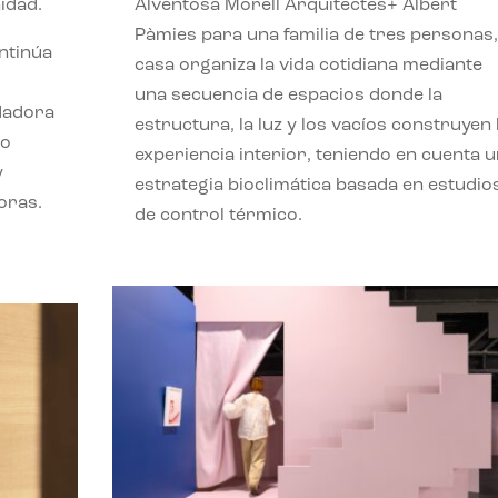
idad.
Alventosa Morell Arquitectes+ Albert
Pàmies para una familia de tres personas,
ontinúa
casa organiza la vida cotidiana mediante
una secuencia de espacios donde la
ndadora
estructura, la luz y los vacíos construyen 
lo
experiencia interior, teniendo en cuenta 
y
estrategia bioclimática basada en estudio
oras.
de control térmico.