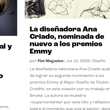
La diseñadora Ana
Criado, nominada de
nuevo a los premios
al y
Emmy
por
Flat Magazine
|
Jul 12, 2026
|
Diseño
La diseñadora valenciana Ana Criado aca
o
de lograr su segunda nominación a los
premios Emmy al Mejor Diseño de Títulos
Crédito, en esta ocasión por su trabajo e
Smoke. La autora se muestra
«supercontenta» por este hito y reflexion
mino,
sobre el momento que vive el sector, don