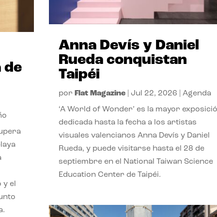
Anna Devís y Daniel
Rueda conquistan
 de
Taipéi
por
Flat Magazine
|
Jul 22, 2026
|
Agenda
‘A World of Wonder’ es la mayor exposici
ño
dedicada hasta la fecha a los artistas
cupera
visuales valencianos Anna Devís y Daniel
playa
Rueda, y puede visitarse hasta el 28 de
a
septiembre en el National Taiwan Science
Education Center de Taipéi.
 y el
punto
a.