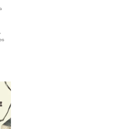
a
,
es