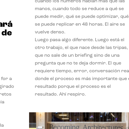
cuando los números hablan más que las
manos, cuando todo se reduce a qué se
puede medir, qué se puede optimizar, qué
ará
se puede replicar en 48 horas. El aire se
 de
vuelve denso.
Luego pasa algo diferente. Luego está el
otro trabajo, el que nace desde las tripas, 
que no sale de un briefing sino de una
pregunta que no te deja dormir. El que
requiere tiempo, error, conversación real
 for a
donde el proceso es más importante que 
 girado
resultado porque el proceso es el
 retos
resultado. Ahí respiro.
ia
la