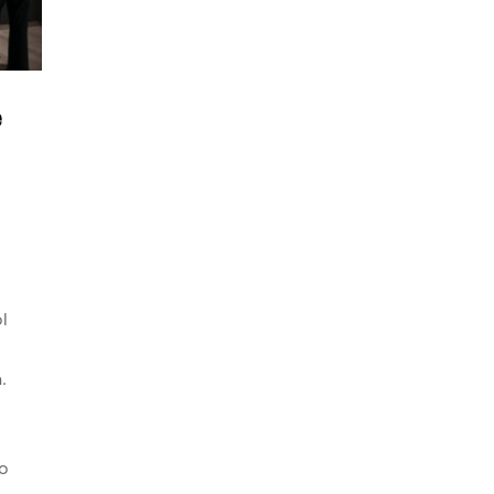
e
l
.
o