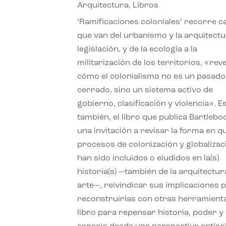
Arquitectura
,
Libros
‘Ramificaciones coloniales’ recorre c
que van del urbanismo y la arquitectu
legislación, y de la ecología a la
militarización de los territorios, «re
cómo el colonialismo no es un pasado
cerrado, sino un sistema activo de
gobierno, clasificación y violencia». E
también, el libro que publica Bartlebo
una invitación a revisar la forma en q
procesos de colonización y globalizac
han sido incluidos o eludidos en la(s)
historia(s) —también de la arquitectura
arte—, reivindicar sus implicaciones 
reconstruirlas con otras herramient
libro para repensar historia, poder y