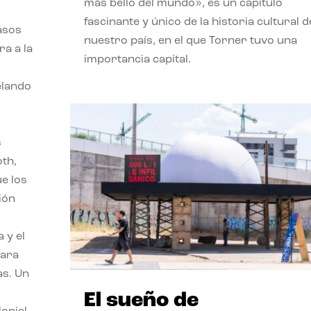
más bello del mundo», es un capítulo
fascinante y único de la historia cultural d
asos
nuestro país, en el que Torner tuvo una
ra a la
importancia capital.
velando
s
oth,
ue los
ión
 y el
para
as. Un
El sueño de