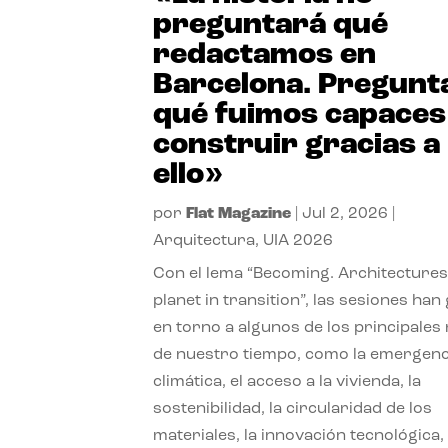
preguntará qué
redactamos en
Barcelona. Pregunt
qué fuimos capaces
construir gracias a
ello»
por
Flat Magazine
|
Jul 2, 2026
|
Arquitectura
,
UIA 2026
Con el lema “Becoming. Architectures
planet in transition”, las sesiones han
en torno a algunos de los principales
de nuestro tiempo, como la emergenc
climática, el acceso a la vivienda, la
sostenibilidad, la circularidad de los
materiales, la innovación tecnológica, 