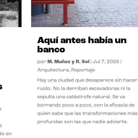
Aquí antes había un
banco
por
M. Muñoz y R. Sol
|
Jul 7, 2026
|
Arquitectura
,
Reportaje
Hay una ciudad que desaparece sin hacer
s
ruido. No la derriban excavadoras ni la
sepulta una catástrofe natural. Se va
borrando poco a poco, con la eficacia de
s
quien sabe que las transformaciones más
profundas son las que nadie advierte.
s
ado en