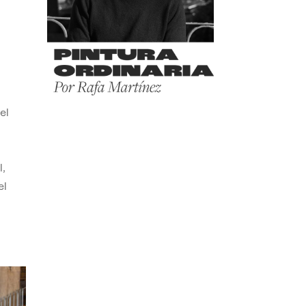
el
,
el