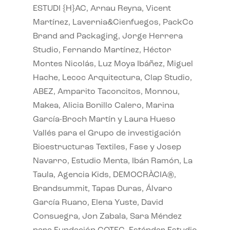
ESTUDI {H}AC, Arnau Reyna, Vicent
Martínez, Lavernia&Cienfuegos, PackCo
Brand and Packaging, Jorge Herrera
Studio, Fernando Martínez, Héctor
Montes Nicolás, Luz Moya Ibáñez, Miguel
Hache, Lecoc Arquitectura, Clap Studio,
ABEZ, Amparito Taconcitos, Monnou,
Makea, Alicia Bonillo Calero, Marina
García-Broch Martín y Laura Hueso
Vallés para el Grupo de investigación
Bioestructuras Textiles, Fase y Josep
Navarro, Estudio Menta, Ibán Ramón, La
Taula, Agencia Kids, DEMOCRÀCIA®,
Brandsummit, Tapas Duras, Álvaro
García Ruano, Elena Yuste, David
Consuegra, Jon Zabala, Sara Méndez