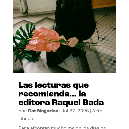
Las lecturas que
recomienda… la
editora Raquel Bada
por
Flat Magazine
|
Jul 27, 2026
|
Arte
,
Libros
Para afrontar mucho mejor los días de