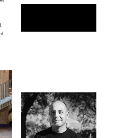
el
,
el