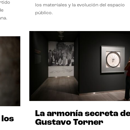
rtido
los materiales y la evolución del espacio
de
público.
ana.
La armonía secreta d
 los
Gustavo Torner