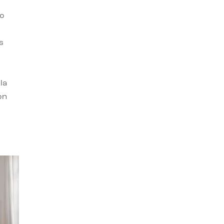
ro
s
la
on