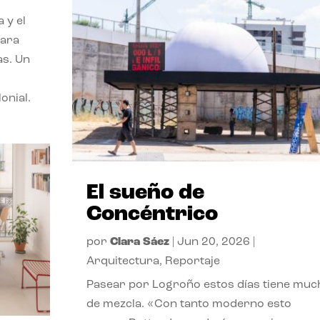
 y el
para
as. Un
onial.
El sueño de
Concéntrico
por
Clara Sáez
|
Jun 20, 2026
|
Arquitectura
,
Reportaje
Pasear por Logroño estos días tiene muc
de mezcla. «Con tanto moderno esto