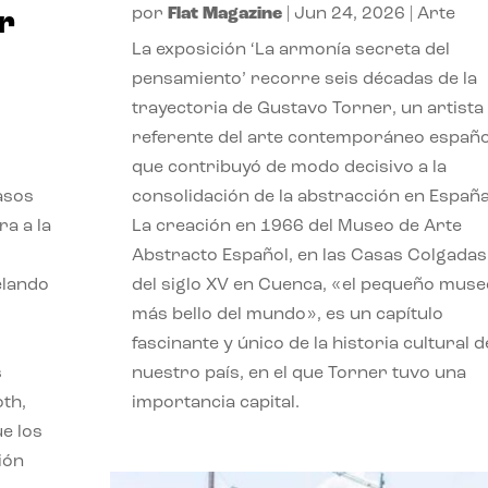
por
Flat Magazine
|
Jun 24, 2026
|
Arte
r
La exposición ‘La armonía secreta del
pensamiento’ recorre seis décadas de la
trayectoria de Gustavo Torner, un artista
referente del arte contemporáneo españo
que contribuyó de modo decisivo a la
asos
consolidación de la abstracción en España
ra a la
La creación en 1966 del Museo de Arte
Abstracto Español, en las Casas Colgadas
velando
del siglo XV en Cuenca, «el pequeño muse
más bello del mundo», es un capítulo
fascinante y único de la historia cultural d
s
nuestro país, en el que Torner tuvo una
oth,
importancia capital.
ue los
ión