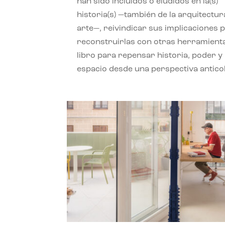
han sido incluidos o eludidos en la(s)
historia(s) —también de la arquitectura
arte—, reivindicar sus implicaciones 
reconstruirlas con otras herramient
libro para repensar historia, poder y
espacio desde una perspectiva anticol