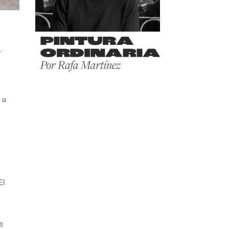
A
 a
El
e