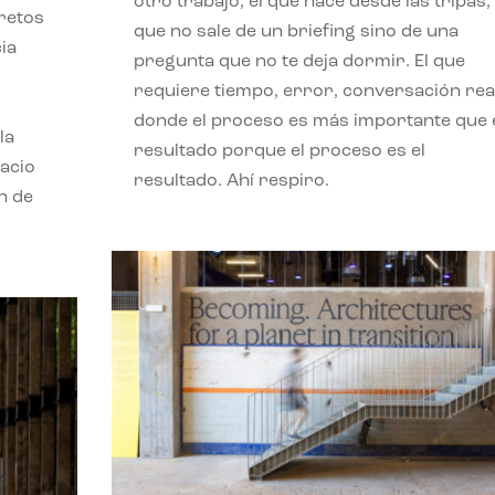
otro trabajo, el que nace desde las tripas, 
 retos
que no sale de un briefing sino de una
ia
pregunta que no te deja dormir. El que
requiere tiempo, error, conversación real
donde el proceso es más importante que 
la
resultado porque el proceso es el
pacio
resultado. Ahí respiro.
n de