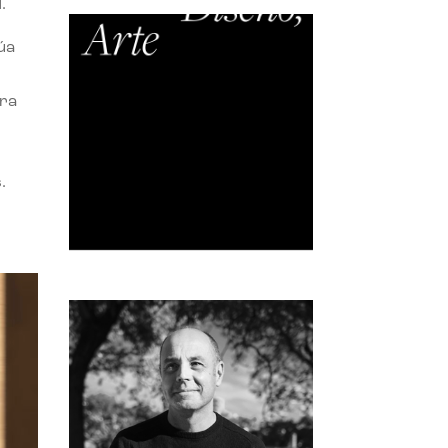
.
úa
ora
.