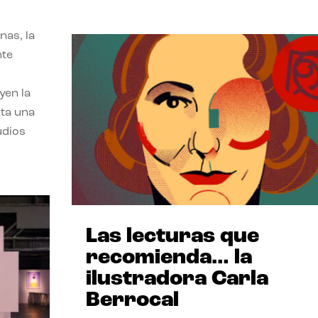
nas, la
nte
yen la
nta una
udios
Las lecturas que
recomienda… la
ilustradora Carla
Berrocal