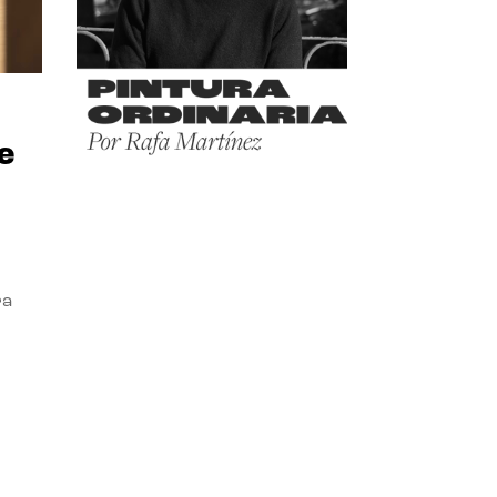
e
ra
l