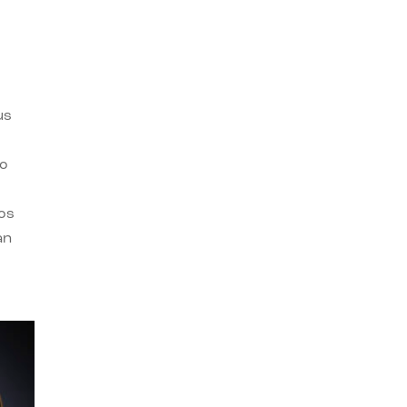
us
ro
os
an