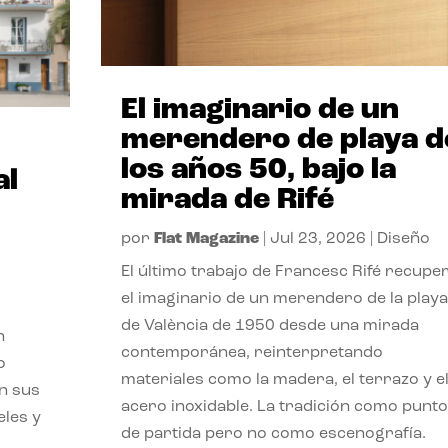
El imaginario de un
merendero de playa d
los años 50, bajo la
al
mirada de Rifé
por
Flat Magazine
|
Jul 23, 2026
|
Diseño
El último trabajo de Francesc Rifé recupe
el imaginario de un merendero de la playa
de València de 1950 desde una mirada
n
contemporánea, reinterpretando
o
materiales como la madera, el terrazo y e
on sus
acero inoxidable. La tradición como punto
eles y
de partida pero no como escenografía.