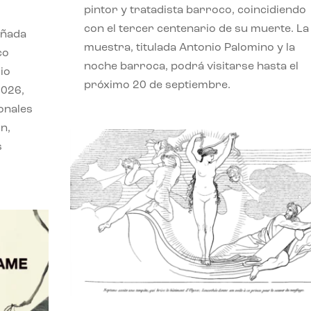
pintor y tratadista barroco, coincidiendo
con el tercer centenario de su muerte. La
eñada
muestra, titulada Antonio Palomino y la
co
noche barroca, podrá visitarse hasta el
io
próximo 20 de septiembre.
2026,
onales
n,
s