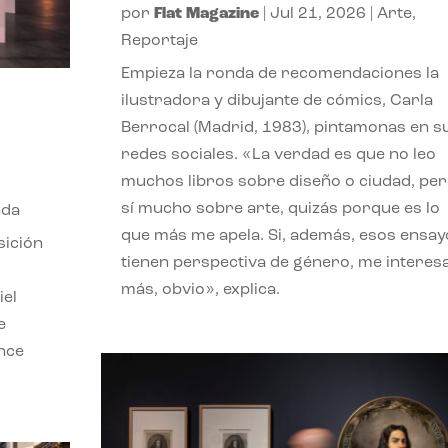
por
Flat Magazine
|
Jul 21, 2026
|
Arte
,
Reportaje
Empieza la ronda de recomendaciones la
ilustradora y dibujante de cómics, Carla
Berrocal (Madrid, 1983), pintamonas en s
redes sociales. «La verdad es que no leo
muchos libros sobre diseño o ciudad, pe
sí mucho sobre arte, quizás porque es lo
nda
que más me apela. Si, además, esos ensay
sición
tienen perspectiva de género, me interes
más, obvio», explica.
iel
e
ence