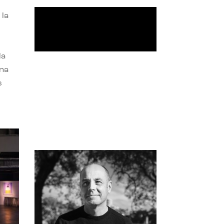
 la
la
una
s