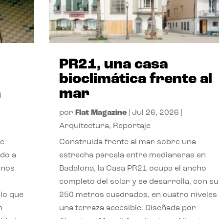
PR21, una casa
bioclimática frente al
a
mar
por
Flat Magazine
|
Jul 26, 2026
|
Arquitectura
,
Reportaje
de
Construida frente al mar sobre una
ido a
estrecha parcela entre medianeras en
 nos
Badalona, la Casa PR21 ocupa el ancho
completo del solar y se desarrolla, con su
lo que
250 metros cuadrados, en cuatro niveles
n
una terraza accesible. Diseñada por