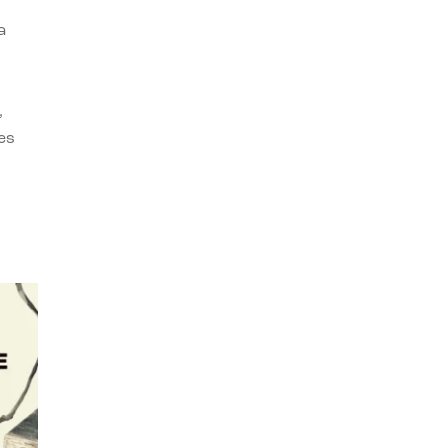
a
,
es