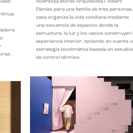
idad.
Alventosa Morell Arquitectes+ Albert
Pàmies para una familia de tres personas,
ontinúa
casa organiza la vida cotidiana mediante
una secuencia de espacios donde la
ndadora
estructura, la luz y los vacíos construyen 
lo
experiencia interior, teniendo en cuenta 
y
estrategia bioclimática basada en estudio
oras.
de control térmico.