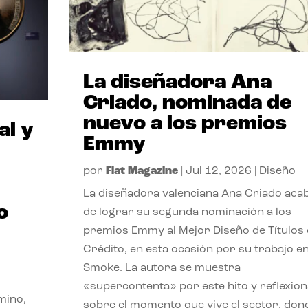
La diseñadora Ana
Criado, nominada de
nuevo a los premios
al y
Emmy
por
Flat Magazine
|
Jul 12, 2026
|
Diseño
La diseñadora valenciana Ana Criado aca
o
de lograr su segunda nominación a los
premios Emmy al Mejor Diseño de Títulos
Crédito, en esta ocasión por su trabajo e
Smoke. La autora se muestra
«supercontenta» por este hito y reflexion
mino,
sobre el momento que vive el sector, don