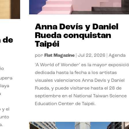
Anna Devís y Daniel
Rueda conquistan
 de
Taipéi
por
Flat Magazine
|
Jul 22, 2026
|
Agenda
‘A World of Wonder’ es la mayor exposici
ño
dedicada hasta la fecha a los artistas
cupera
visuales valencianos Anna Devís y Daniel
playa
Rueda, y puede visitarse hasta el 28 de
a
septiembre en el National Taiwan Science
Education Center de Taipéi.
 y el
punto
a.