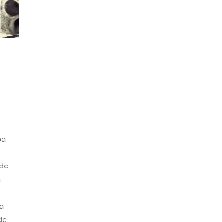
ba
 de
n
a
de