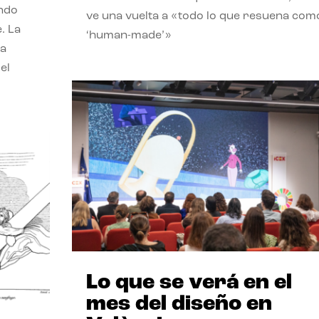
endo
ve una vuelta a «todo lo que resuena com
. La
‘human-made’»
la
el
Lo que se verá en el
mes del diseño en