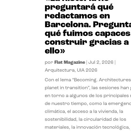
preguntará qué
redactamos en
Barcelona. Pregunt
qué fuimos capaces
construir gracias a
ello»
por
Flat Magazine
|
Jul 2, 2026
|
Arquitectura
,
UIA 2026
Con el lema “Becoming. Architectures
planet in transition”, las sesiones han
en torno a algunos de los principales
de nuestro tiempo, como la emergenc
climática, el acceso a la vivienda, la
sostenibilidad, la circularidad de los
materiales, la innovación tecnológica, 