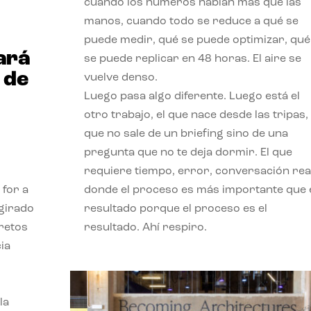
cuando los números hablan más que las
manos, cuando todo se reduce a qué se
puede medir, qué se puede optimizar, qué
ará
se puede replicar en 48 horas. El aire se
 de
vuelve denso.
Luego pasa algo diferente. Luego está el
otro trabajo, el que nace desde las tripas, 
que no sale de un briefing sino de una
pregunta que no te deja dormir. El que
requiere tiempo, error, conversación real
 for a
donde el proceso es más importante que 
 girado
resultado porque el proceso es el
 retos
resultado. Ahí respiro.
ia
la