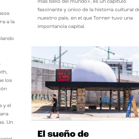
más bello del mundo», es un capítulo
fascinante y único de la historia cultural d
asos
nuestro país, en el que Torner tuvo una
ra a la
importancia capital.
velando
s
oth,
ue los
ión
 y el
para
as. Un
El sueño de