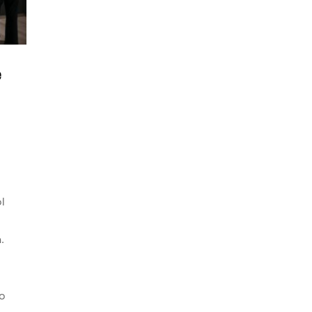
e
l
.
o