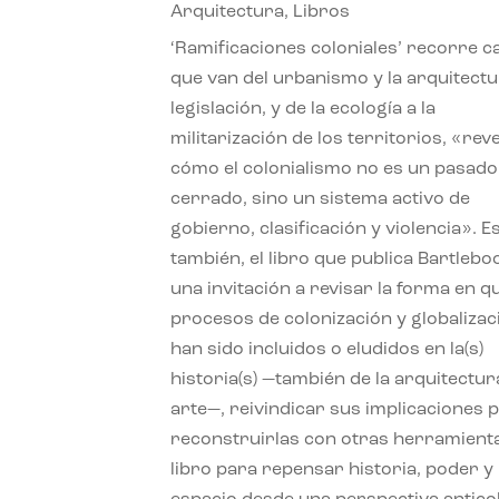
Arquitectura
,
Libros
‘Ramificaciones coloniales’ recorre c
que van del urbanismo y la arquitectu
legislación, y de la ecología a la
militarización de los territorios, «re
cómo el colonialismo no es un pasado
cerrado, sino un sistema activo de
gobierno, clasificación y violencia». E
también, el libro que publica Bartlebo
una invitación a revisar la forma en q
procesos de colonización y globalizac
han sido incluidos o eludidos en la(s)
historia(s) —también de la arquitectura
arte—, reivindicar sus implicaciones 
reconstruirlas con otras herramient
libro para repensar historia, poder y