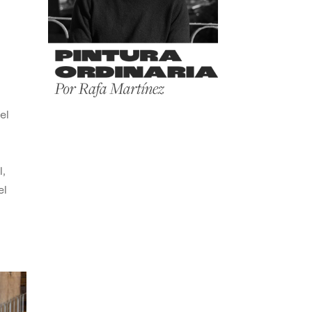
el
,
el