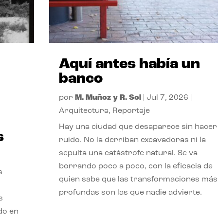
Aquí antes había un
banco
por
M. Muñoz y R. Sol
|
Jul 7, 2026
|
Arquitectura
,
Reportaje
Hay una ciudad que desaparece sin hacer
s
ruido. No la derriban excavadoras ni la
sepulta una catástrofe natural. Se va
borrando poco a poco, con la eficacia de
s
quien sabe que las transformaciones más
profundas son las que nadie advierte.
s
ado en