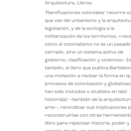
Arquitectura
,
Libros
‘Ramificaciones coloniales’ recorre c
que van del urbanismo y la arquitectu
legislación, y de la ecología a la
militarización de los territorios, «re
cómo el colonialismo no es un pasado
cerrado, sino un sistema activo de
gobierno, clasificación y violencia». E
también, el libro que publica Bartlebo
una invitación a revisar la forma en q
procesos de colonización y globalizac
han sido incluidos o eludidos en la(s)
historia(s) —también de la arquitectura
arte—, reivindicar sus implicaciones 
reconstruirlas con otras herramient
libro para repensar historia, poder y