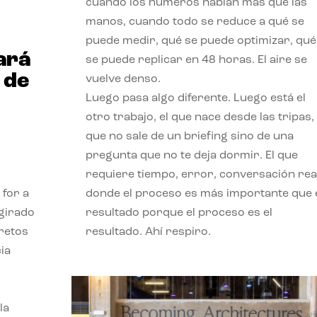
cuando los números hablan más que las
manos, cuando todo se reduce a qué se
puede medir, qué se puede optimizar, qué
ará
se puede replicar en 48 horas. El aire se
 de
vuelve denso.
Luego pasa algo diferente. Luego está el
otro trabajo, el que nace desde las tripas, 
que no sale de un briefing sino de una
pregunta que no te deja dormir. El que
requiere tiempo, error, conversación real
 for a
donde el proceso es más importante que 
 girado
resultado porque el proceso es el
 retos
resultado. Ahí respiro.
ia
la