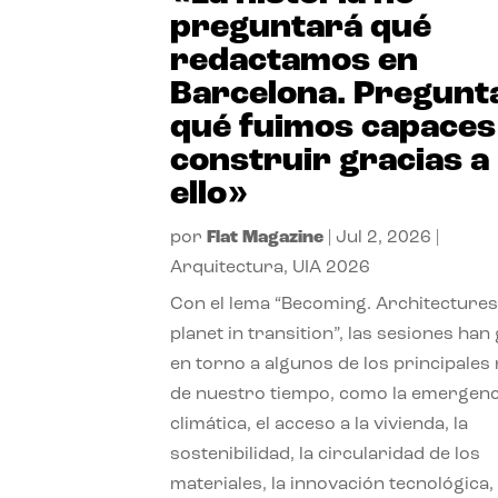
preguntará qué
redactamos en
Barcelona. Pregunt
qué fuimos capaces
construir gracias a
ello»
por
Flat Magazine
|
Jul 2, 2026
|
Arquitectura
,
UIA 2026
Con el lema “Becoming. Architectures
planet in transition”, las sesiones han
en torno a algunos de los principales
de nuestro tiempo, como la emergenc
climática, el acceso a la vivienda, la
sostenibilidad, la circularidad de los
materiales, la innovación tecnológica, 