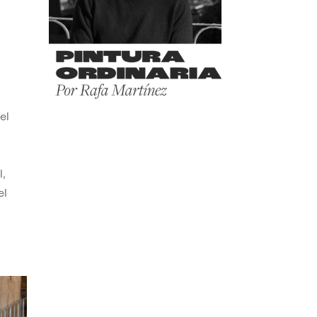
el
,
el