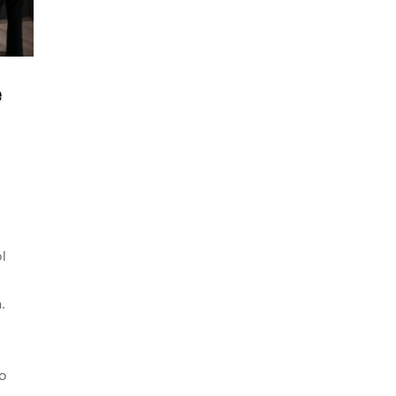
e
l
.
o