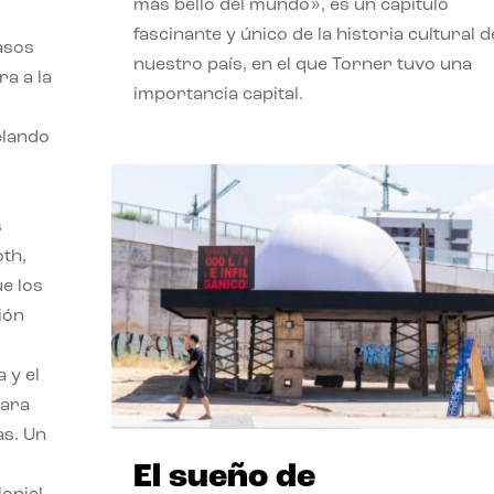
más bello del mundo», es un capítulo
fascinante y único de la historia cultural d
asos
nuestro país, en el que Torner tuvo una
ra a la
importancia capital.
velando
s
oth,
ue los
ión
 y el
para
as. Un
El sueño de