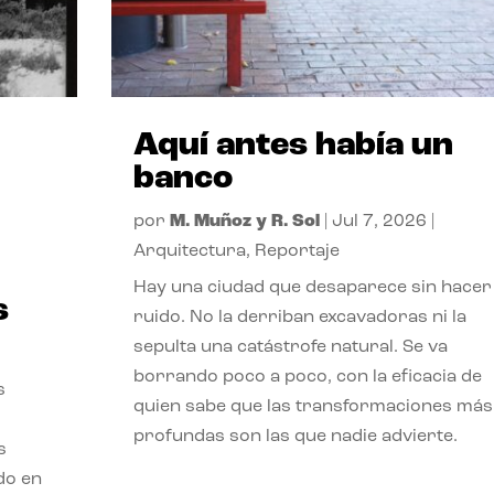
Aquí antes había un
banco
por
M. Muñoz y R. Sol
|
Jul 7, 2026
|
Arquitectura
,
Reportaje
Hay una ciudad que desaparece sin hacer
s
ruido. No la derriban excavadoras ni la
sepulta una catástrofe natural. Se va
borrando poco a poco, con la eficacia de
s
quien sabe que las transformaciones más
profundas son las que nadie advierte.
s
ado en