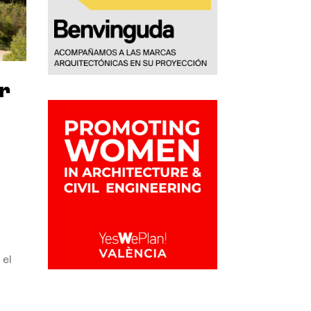
r
 el