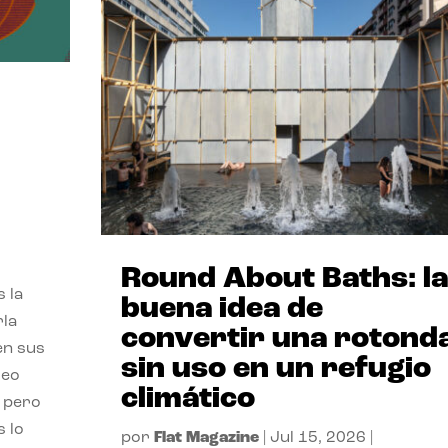
,
Round About Baths: la
 la
buena idea de
rla
convertir una rotond
en sus
sin uso en un refugio
leo
climático
, pero
s lo
por
Flat Magazine
|
Jul 15, 2026
|