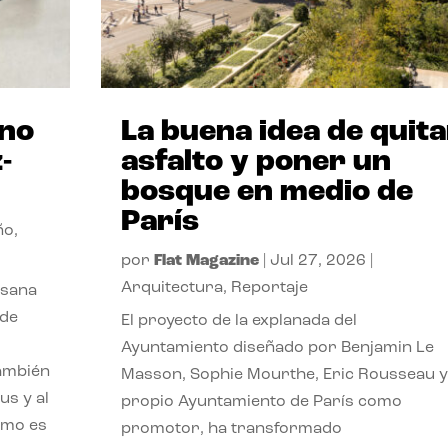
ano
La buena idea de quita
-
asfalto y poner un
bosque en medio de
París
ño
,
por
Flat Magazine
|
Jul 27, 2026
|
Arquitectura
,
Reportaje
esana
 de
El proyecto de la explanada del
Ayuntamiento diseñado por Benjamin Le
también
Masson, Sophie Mourthe, Eric Rousseau y
us y al
propio Ayuntamiento de París como
ómo es
promotor, ha transformado