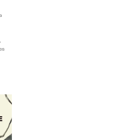
a
,
es