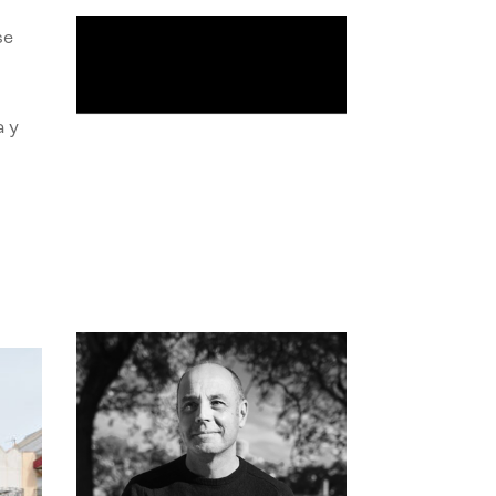
se
a y