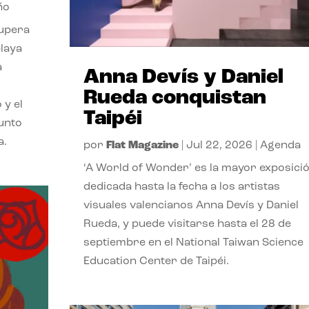
ño
cupera
playa
a
Anna Devís y Daniel
Rueda conquistan
 y el
Taipéi
punto
a.
por
Flat Magazine
|
Jul 22, 2026
|
Agenda
‘A World of Wonder’ es la mayor exposici
dedicada hasta la fecha a los artistas
visuales valencianos Anna Devís y Daniel
Rueda, y puede visitarse hasta el 28 de
septiembre en el National Taiwan Science
Education Center de Taipéi.