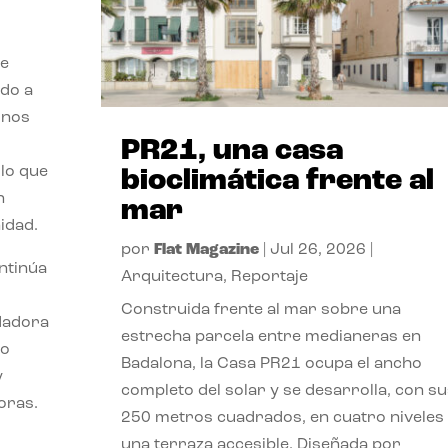
de
ido a
 nos
PR21, una casa
lo que
bioclimática frente al
n
mar
idad.
por
Flat Magazine
|
Jul 26, 2026
|
ontinúa
Arquitectura
,
Reportaje
Construida frente al mar sobre una
ndadora
estrecha parcela entre medianeras en
lo
Badalona, la Casa PR21 ocupa el ancho
y
completo del solar y se desarrolla, con su
oras.
250 metros cuadrados, en cuatro niveles
una terraza accesible. Diseñada por