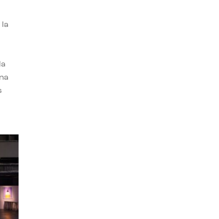
 la
la
una
s