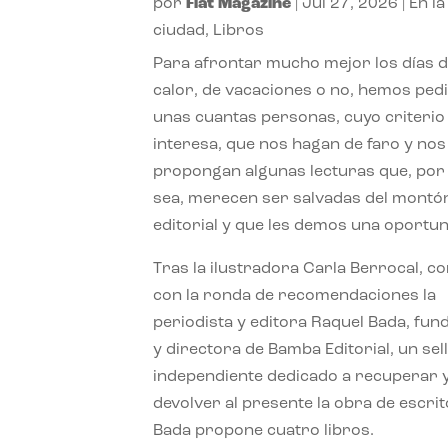
por
Flat Magazine
|
Jul 27, 2026
|
En la
ciudad
,
Libros
Para afrontar mucho mejor los días 
calor, de vacaciones o no, hemos ped
unas cuantas personas, cuyo criterio
interesa, que nos hagan de faro y nos
propongan algunas lecturas que, por 
sea, merecen ser salvadas del montó
editorial y que les demos una oportun
Tras la ilustradora Carla Berrocal, c
con la ronda de recomendaciones la
periodista y editora Raquel Bada, fu
y directora de Bamba Editorial, un sel
independiente dedicado a recuperar 
devolver al presente la obra de escrit
Bada propone cuatro libros.