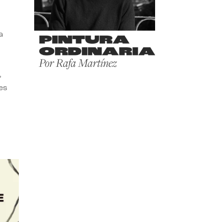
a
,
es