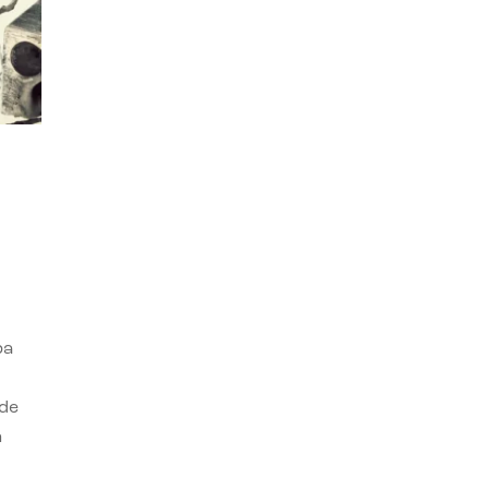
ba
 de
n