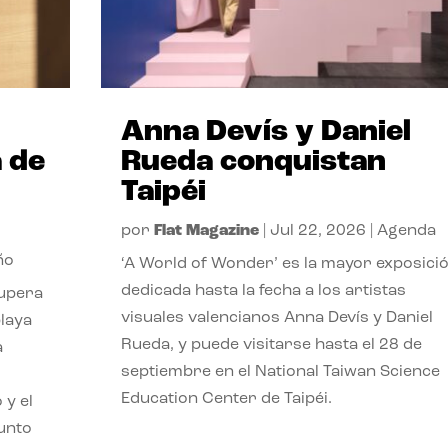
Anna Devís y Daniel
 de
Rueda conquistan
Taipéi
por
Flat Magazine
|
Jul 22, 2026
|
Agenda
ño
‘A World of Wonder’ es la mayor exposici
dedicada hasta la fecha a los artistas
cupera
visuales valencianos Anna Devís y Daniel
playa
Rueda, y puede visitarse hasta el 28 de
a
septiembre en el National Taiwan Science
Education Center de Taipéi.
 y el
punto