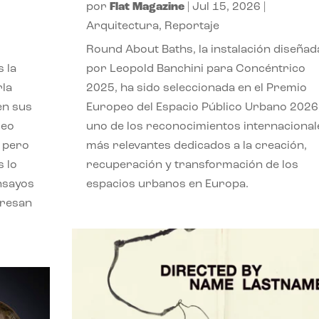
por
Flat Magazine
|
Jul 15, 2026
|
,
Arquitectura
,
Reportaje
Round About Baths, la instalación diseñad
 la
por Leopold Banchini para Concéntrico
rla
2025, ha sido seleccionada en el Premio
en sus
Europeo del Espacio Público Urbano 2026
leo
uno de los reconocimientos internacional
, pero
más relevantes dedicados a la creación,
s lo
recuperación y transformación de los
nsayos
espacios urbanos en Europa.
eresan