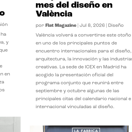
mes del diseño en
so
València
nión
por
Flat Magazine
|
Jul 8, 2026
|
Diseño
 ha
València volverá a convertirse este otoño
a, y
en uno de los principales puntos de
 que
encuentro internacionales para el diseño, 
arquitectura, la innovación y las industria
ue
creativas. La sede de ICEX en Madrid ha
en en
acogido la presentación oficial del
za
programa conjunto que reunirá entre
os
septiembre y octubre algunas de las
principales citas del calendario nacional e
internacional vinculadas al diseño.