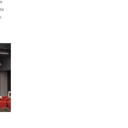
a
de
o