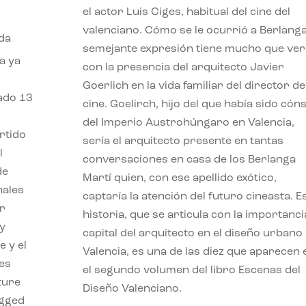
el actor Luis Ciges, habitual del cine del
valenciano. Cómo se le ocurrió a Berlang
da
semejante expresión tiene mucho que ver
a ya
con la presencia del arquitecto Javier
Goerlich en la vida familiar del director de
bado 13
cine. Goelirch, hijo del que había sido cóns
del Imperio Austrohúngaro en Valencia,
rtido
sería el arquitecto presente en tantas
l
conversaciones en casa de los Berlanga
de
Martí quien, con ese apellido exótico,
nales
captaría la atención del futuro cineasta. E
ir
historia, que se articula con la importanci
 y
capital del arquitecto en el diseño urbano
 y el
Valencia, es una de las diez que aparecen 
res
el segundo volumen del libro Escenas del
ture
Diseño Valenciano.
agged