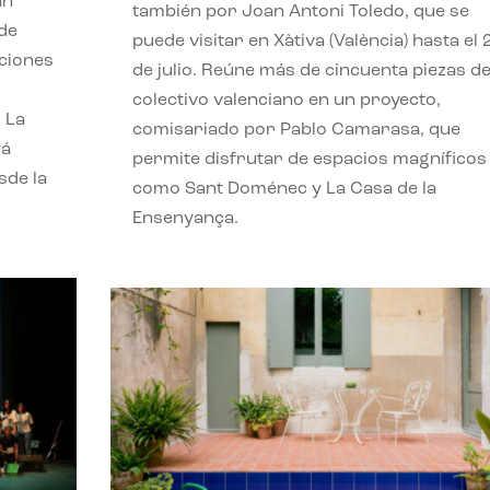
an
también por Joan Antoni Toledo, que se
 de
puede visitar en Xàtiva (València) hasta el 
uciones
de julio. Reúne más de cincuenta piezas de
colectivo valenciano en un proyecto,
 La
comisariado por Pablo Camarasa, que
yá
permite disfrutar de espacios magníficos
sde la
como Sant Doménec y La Casa de la
Ensenyança.