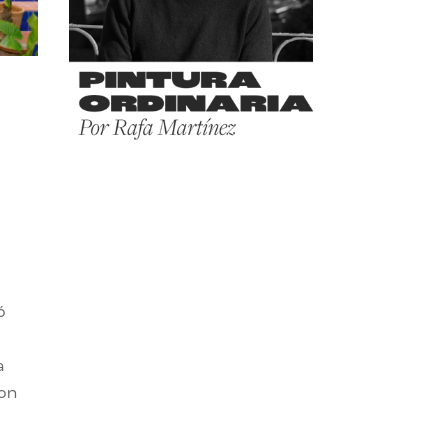
ó
a
son