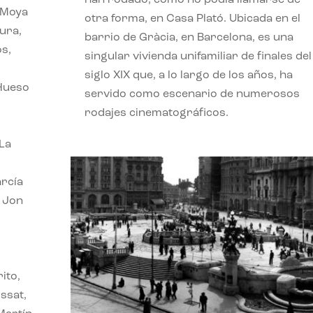
 Moya
otra forma, en Casa Plató. Ubicada en el
ura,
barrio de Gràcia, en Barcelona, es una
os,
singular vivienda unifamiliar de finales del
siglo XIX que, a lo largo de los años, ha
 Hueso
servido como escenario de numerosos
rodajes cinematográficos.
 La
rcía
, Jon
,
ito,
ssat,