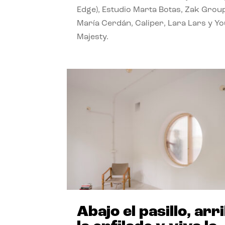
Edge), Estudio Marta Botas, Zak Grou
María Cerdán, Caliper, Lara Lars y Y
Majesty.
Abajo el pasillo, arr