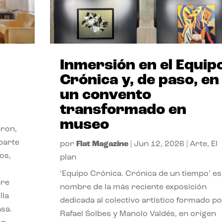
Inmersión en el Equip
Crónica y, de paso, en
un convento
transformado en
museo
eron,
parte
por
Flat Magazine
|
Jun 12, 2026
|
Arte
,
El
os,
plan
s
‘Equipo Crónica. Crónica de un tiempo’ es
bre
nombre de la más reciente exposición
lla
dedicada al colectivo artístico formado p
asa.
Rafael Solbes y Manolo Valdés, en origen