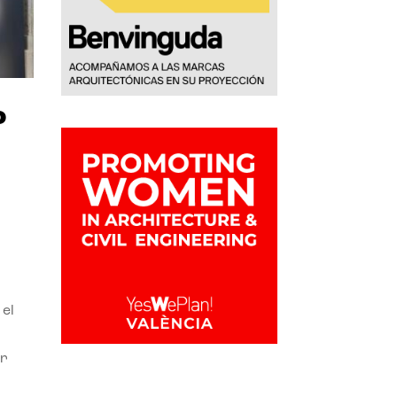
o
 el
or