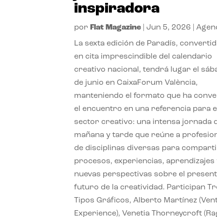
inspiradora
por
Flat Magazine
|
Jun 5, 2026
|
Agen
La sexta edición de Paradís, convertid
en cita imprescindible del calendario
creativo nacional, tendrá lugar el sá
de junio en CaixaForum València,
manteniendo el formato que ha conve
el encuentro en una referencia para e
sector creativo: una intensa jornada 
mañana y tarde que reúne a profesio
de disciplinas diversas para compart
procesos, experiencias, aprendizajes
nuevas perspectivas sobre el presente
futuro de la creatividad. Participan T
Tipos Gráficos, Alberto Martínez (Ven
Experience), Venetia Thorneycroft (R