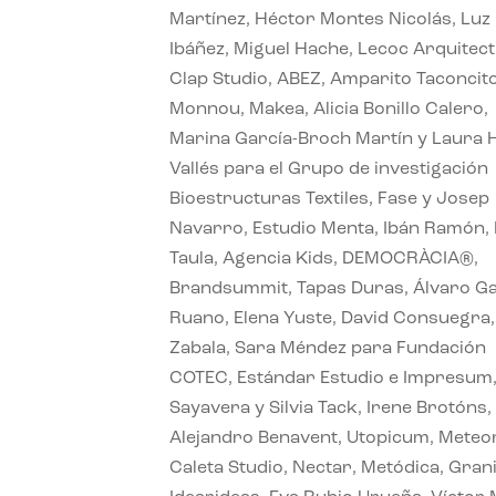
Martínez, Héctor Montes Nicolás, Luz
Ibáñez, Miguel Hache, Lecoc Arquitect
Clap Studio, ABEZ, Amparito Taconcit
Monnou, Makea, Alicia Bonillo Calero,
Marina García-Broch Martín y Laura
Vallés para el Grupo de investigación
Bioestructuras Textiles, Fase y Josep
Navarro, Estudio Menta, Ibán Ramón,
Taula, Agencia Kids, DEMOCRÀCIA®,
Brandsummit, Tapas Duras, Álvaro Ga
Ruano, Elena Yuste, David Consuegra
Zabala, Sara Méndez para Fundación
COTEC, Estándar Estudio e Impresum
Sayavera y Silvia Tack, Irene Brotóns,
Alejandro Benavent, Utopicum, Meteor
Caleta Studio, Nectar, Metódica, Grani