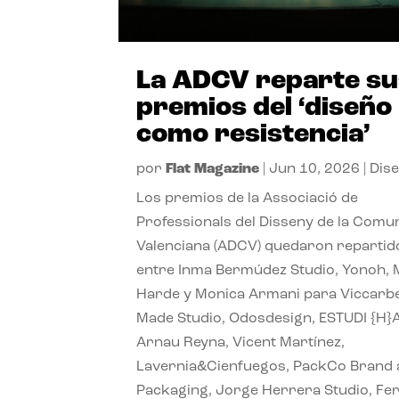
La ADCV reparte s
premios del ‘diseño
como resistencia’
por
Flat Magazine
|
Jun 10, 2026
|
Dis
Los premios de la Associació de
Professionals del Disseny de la Comun
Valenciana (ADCV) quedaron repartid
entre Inma Bermúdez Studio, Yonoh, 
Harde y Monica Armani para Viccarbe
Made Studio, Odosdesign, ESTUDI {H}
Arnau Reyna, Vicent Martínez,
Lavernia&Cienfuegos, PackCo Brand
Packaging, Jorge Herrera Studio, Fe