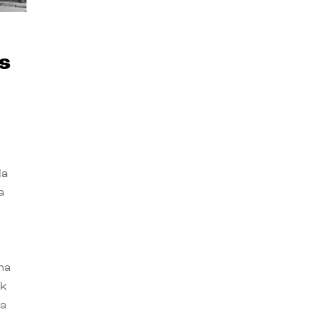
s
la
a
na
ok
ía