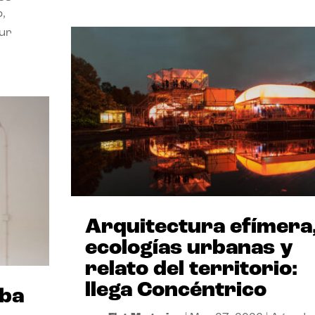
p,
our
Arquitectura efímera
ecologías urbanas y
relato del territorio:
llega Concéntrico
iba