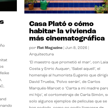
us
Casa Plató o cómo
habitar la vivienda
más cinematográfica
eño
por
Flat Magazine
|
Jun 8, 2026
|
Arquitectura
itat
‘El maestro que prometió el mar’, con Laia
os
Costa y Enric Auquer, ‘Sabel aquell’, el
Meike
homenaje al humorista Eugenio que dirigi
,
David Trueba, ‘Polvo serán’, de Carlos
AC,
Marqués-Marcet o ‘Carta a mi madre par
mi hijo’, el cortometraje de Carla Simón, 
 and
solo algunos ejemplos de películas que se
rnando
han rodado, como no podía llamarse de