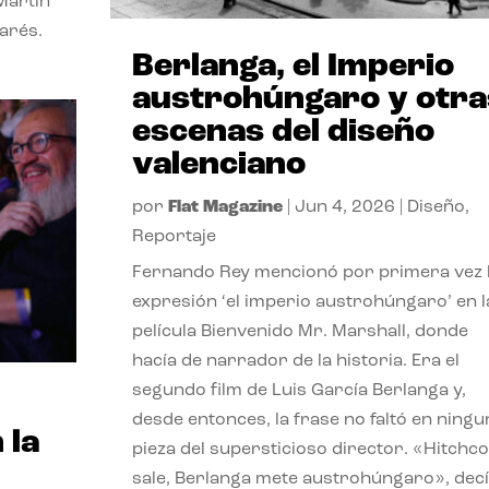
Martín
Parés.
Berlanga, el Imperio
austrohúngaro y otra
escenas del diseño
valenciano
por
Flat Magazine
|
Jun 4, 2026
|
Diseño
,
Reportaje
Fernando Rey mencionó por primera vez 
expresión ‘el imperio austrohúngaro’ en l
película Bienvenido Mr. Marshall, donde
hacía de narrador de la historia. Era el
segundo film de Luis García Berlanga y,
desde entonces, la frase no faltó en ningu
 la
pieza del supersticioso director. «Hitchc
sale, Berlanga mete austrohúngaro», dec