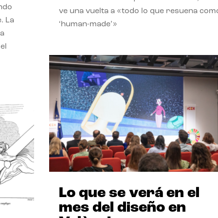
endo
ve una vuelta a «todo lo que resuena com
. La
‘human-made’»
la
el
Lo que se verá en el
mes del diseño en