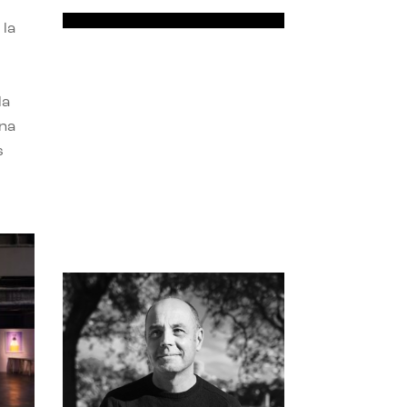
 la
la
una
s