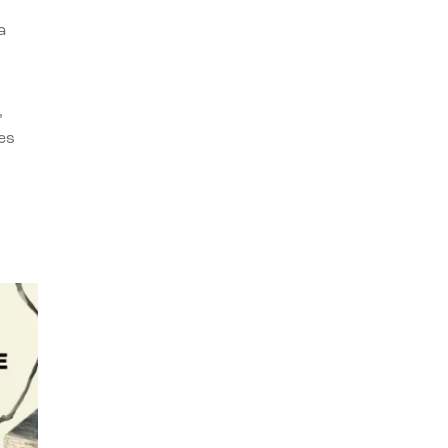
a
,
es