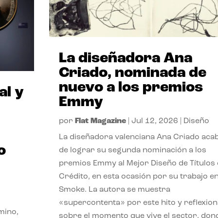
La diseñadora Ana
Criado, nominada de
nuevo a los premios
al y
Emmy
por
Flat Magazine
|
Jul 12, 2026
|
Diseño
La diseñadora valenciana Ana Criado aca
o
de lograr su segunda nominación a los
premios Emmy al Mejor Diseño de Títulos
Crédito, en esta ocasión por su trabajo e
Smoke. La autora se muestra
«supercontenta» por este hito y reflexion
mino,
sobre el momento que vive el sector, don