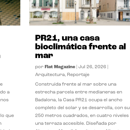
PR21, una casa
bioclimática frente al
a
mar
por
Flat Magazine
|
Jul 26, 2026
|
Arquitectura
,
Reportaje
de
Construida frente al mar sobre una
ido a
estrecha parcela entre medianeras en
 nos
Badalona, la Casa PR21 ocupa el ancho
completo del solar y se desarrolla, con su
lo que
250 metros cuadrados, en cuatro niveles
n
una terraza accesible. Diseñada por