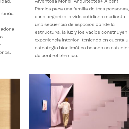
idad.
Alventosa Morell Arquitectes+ Albert
Pàmies para una familia de tres personas,
ontinúa
casa organiza la vida cotidiana mediante
una secuencia de espacios donde la
ndadora
estructura, la luz y los vacíos construyen 
lo
experiencia interior, teniendo en cuenta 
y
estrategia bioclimática basada en estudio
oras.
de control térmico.