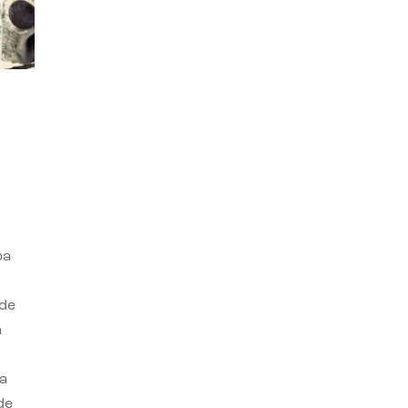
ba
 de
n
a
de