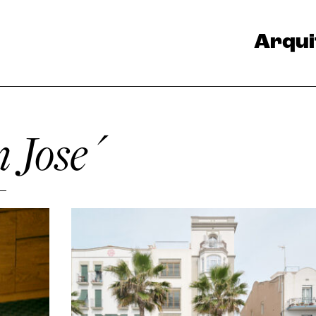
Arqui
 Jose´