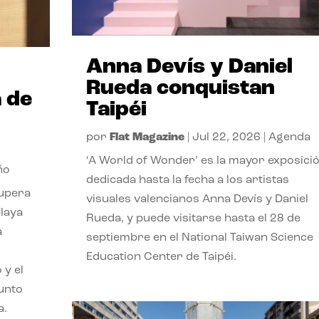
Anna Devís y Daniel
Rueda conquistan
 de
Taipéi
por
Flat Magazine
|
Jul 22, 2026
|
Agenda
‘A World of Wonder’ es la mayor exposici
ño
dedicada hasta la fecha a los artistas
cupera
visuales valencianos Anna Devís y Daniel
playa
Rueda, y puede visitarse hasta el 28 de
a
septiembre en el National Taiwan Science
Education Center de Taipéi.
 y el
punto
a.