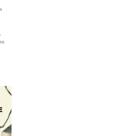
a
,
es