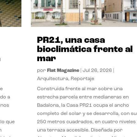
PR21, una casa
bioclimática frente al
a
mar
por
Flat Magazine
|
Jul 26, 2026
|
Arquitectura
,
Reportaje
de
Construida frente al mar sobre una
ido a
estrecha parcela entre medianeras en
 nos
Badalona, la Casa PR21 ocupa el ancho
completo del solar y se desarrolla, con su
lo que
250 metros cuadrados, en cuatro niveles
n
una terraza accesible. Diseñada por