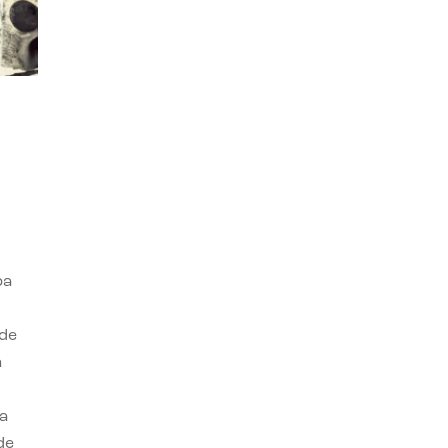
ba
 de
n
a
de