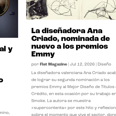
La diseñadora Ana
Criado, nominada de
nuevo a los premios
al y
Emmy
por
Flat Magazine
|
Jul 12, 2026
|
Diseño
La diseñadora valenciana Ana Criado aca
o
de lograr su segunda nominación a los
premios Emmy al Mejor Diseño de Títulos
Crédito, en esta ocasión por su trabajo e
Smoke. La autora se muestra
«supercontenta» por este hito y reflexion
mino,
sobre el momento que vive el sector, don