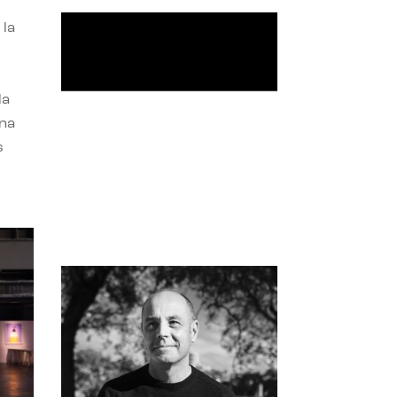
 la
la
una
s