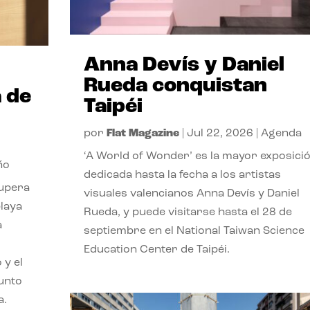
Anna Devís y Daniel
Rueda conquistan
 de
Taipéi
por
Flat Magazine
|
Jul 22, 2026
|
Agenda
‘A World of Wonder’ es la mayor exposici
ño
dedicada hasta la fecha a los artistas
cupera
visuales valencianos Anna Devís y Daniel
playa
Rueda, y puede visitarse hasta el 28 de
a
septiembre en el National Taiwan Science
Education Center de Taipéi.
 y el
punto
a.