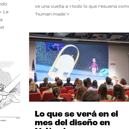
endo
ve una vuelta a «todo lo que resuena com
. La
‘human-made’»
la
el
Lo que se verá en el
mes del diseño en