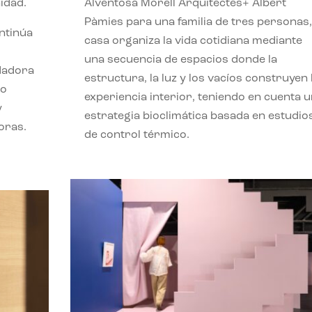
idad.
Alventosa Morell Arquitectes+ Albert
Pàmies para una familia de tres personas,
ontinúa
casa organiza la vida cotidiana mediante
una secuencia de espacios donde la
ndadora
estructura, la luz y los vacíos construyen 
lo
experiencia interior, teniendo en cuenta 
y
estrategia bioclimática basada en estudio
oras.
de control térmico.