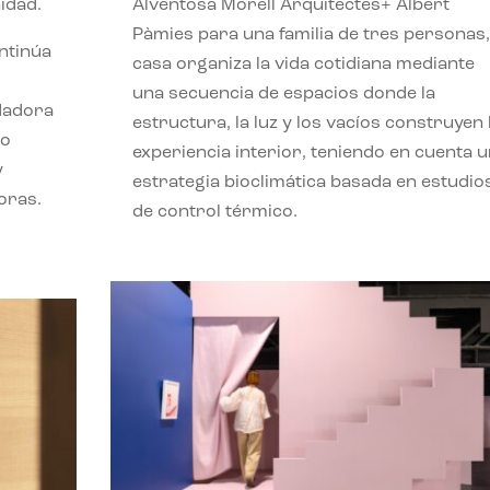
idad.
Alventosa Morell Arquitectes+ Albert
Pàmies para una familia de tres personas,
ontinúa
casa organiza la vida cotidiana mediante
una secuencia de espacios donde la
ndadora
estructura, la luz y los vacíos construyen 
lo
experiencia interior, teniendo en cuenta 
y
estrategia bioclimática basada en estudio
oras.
de control térmico.