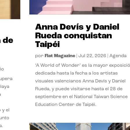
Anna Devís y Daniel
Rueda conquistan
 de
Taipéi
por
Flat Magazine
|
Jul 22, 2026
|
Agenda
‘A World of Wonder’ es la mayor exposici
ño
dedicada hasta la fecha a los artistas
cupera
visuales valencianos Anna Devís y Daniel
playa
Rueda, y puede visitarse hasta el 28 de
a
septiembre en el National Taiwan Science
Education Center de Taipéi.
 y el
punto
a.