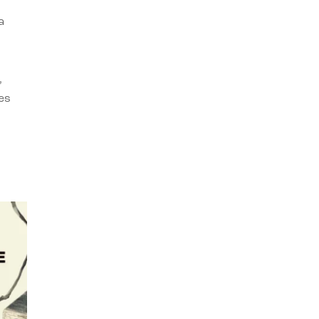
a
,
es