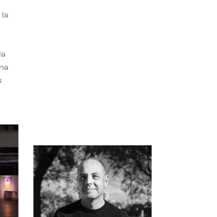
 la
la
una
s