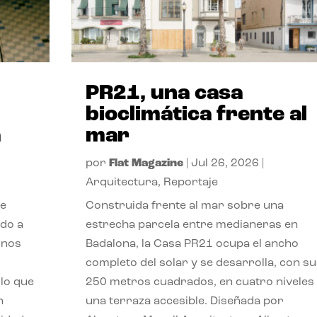
PR21, una casa
bioclimática frente al
a
mar
por
Flat Magazine
|
Jul 26, 2026
|
Arquitectura
,
Reportaje
de
Construida frente al mar sobre una
ido a
estrecha parcela entre medianeras en
 nos
Badalona, la Casa PR21 ocupa el ancho
completo del solar y se desarrolla, con su
lo que
250 metros cuadrados, en cuatro niveles
n
una terraza accesible. Diseñada por