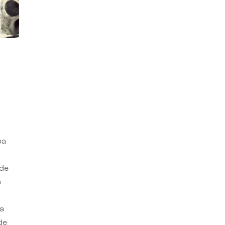
ba
 de
n
a
de