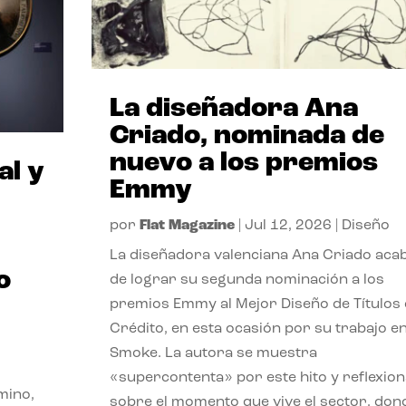
La diseñadora Ana
Criado, nominada de
nuevo a los premios
al y
Emmy
por
Flat Magazine
|
Jul 12, 2026
|
Diseño
La diseñadora valenciana Ana Criado aca
o
de lograr su segunda nominación a los
premios Emmy al Mejor Diseño de Títulos
Crédito, en esta ocasión por su trabajo e
Smoke. La autora se muestra
«supercontenta» por este hito y reflexion
mino,
sobre el momento que vive el sector, don