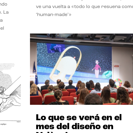
endo
ve una vuelta a «todo lo que resuena com
. La
‘human-made’»
la
el
Lo que se verá en el
mes del diseño en