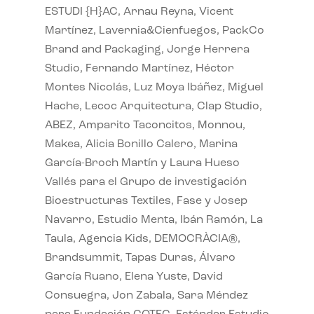
ESTUDI {H}AC, Arnau Reyna, Vicent
Martínez, Lavernia&Cienfuegos, PackCo
Brand and Packaging, Jorge Herrera
Studio, Fernando Martínez, Héctor
Montes Nicolás, Luz Moya Ibáñez, Miguel
Hache, Lecoc Arquitectura, Clap Studio,
ABEZ, Amparito Taconcitos, Monnou,
Makea, Alicia Bonillo Calero, Marina
García-Broch Martín y Laura Hueso
Vallés para el Grupo de investigación
Bioestructuras Textiles, Fase y Josep
Navarro, Estudio Menta, Ibán Ramón, La
Taula, Agencia Kids, DEMOCRÀCIA®,
Brandsummit, Tapas Duras, Álvaro
García Ruano, Elena Yuste, David
Consuegra, Jon Zabala, Sara Méndez