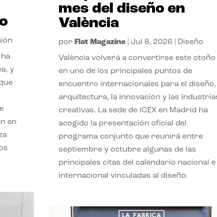
mes del diseño en
so
València
nión
por
Flat Magazine
|
Jul 8, 2026
|
Diseño
 ha
València volverá a convertirse este otoño
a, y
en uno de los principales puntos de
 que
encuentro internacionales para el diseño, 
arquitectura, la innovación y las industria
ue
creativas. La sede de ICEX en Madrid ha
en en
acogido la presentación oficial del
za
programa conjunto que reunirá entre
os
septiembre y octubre algunas de las
principales citas del calendario nacional e
internacional vinculadas al diseño.