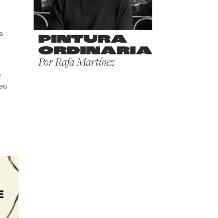
a
,
es