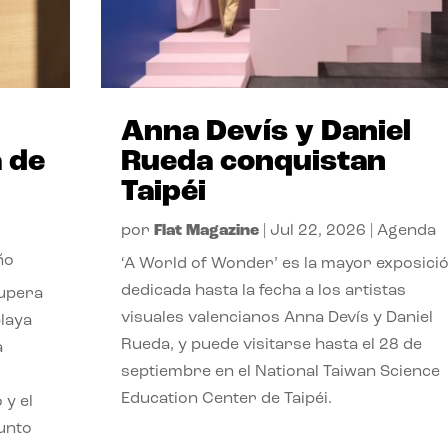
Anna Devís y Daniel
 de
Rueda conquistan
Taipéi
por
Flat Magazine
|
Jul 22, 2026
|
Agenda
ño
‘A World of Wonder’ es la mayor exposici
dedicada hasta la fecha a los artistas
cupera
visuales valencianos Anna Devís y Daniel
playa
Rueda, y puede visitarse hasta el 28 de
a
septiembre en el National Taiwan Science
Education Center de Taipéi.
 y el
punto