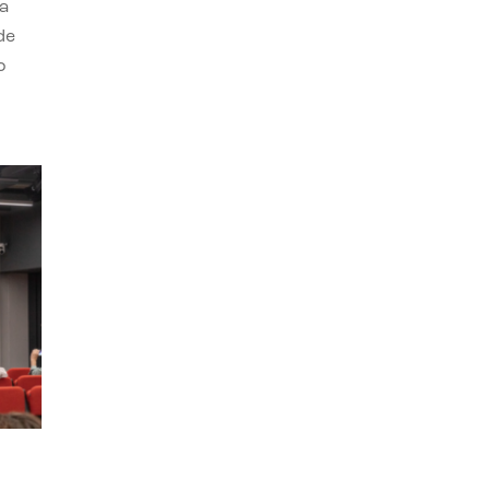
a
de
o