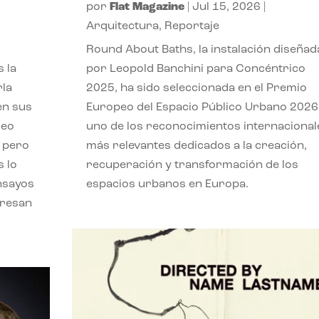
por
Flat Magazine
|
Jul 15, 2026
|
,
Arquitectura
,
Reportaje
Round About Baths, la instalación diseñad
 la
por Leopold Banchini para Concéntrico
rla
2025, ha sido seleccionada en el Premio
en sus
Europeo del Espacio Público Urbano 2026
leo
uno de los reconocimientos internacional
, pero
más relevantes dedicados a la creación,
s lo
recuperación y transformación de los
nsayos
espacios urbanos en Europa.
eresan