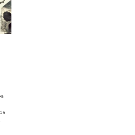
ba
 de
n